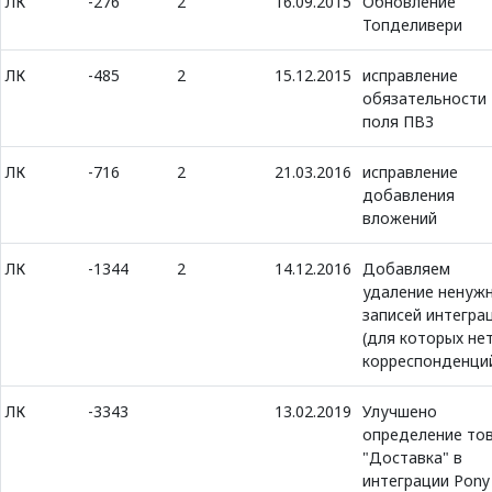
ЛК
-276
2
16.09.2015
Обновление
Топделивери
ЛК
-485
2
15.12.2015
исправление
обязательности
поля ПВЗ
ЛК
-716
2
21.03.2016
исправление
добавления
вложений
ЛК
-1344
2
14.12.2016
Добавляем
удаление ненуж
записей интегра
(для которых не
корреспонденци
ЛК
-3343
13.02.2019
Улучшено
определение то
"Доставка" в
интеграции Pony