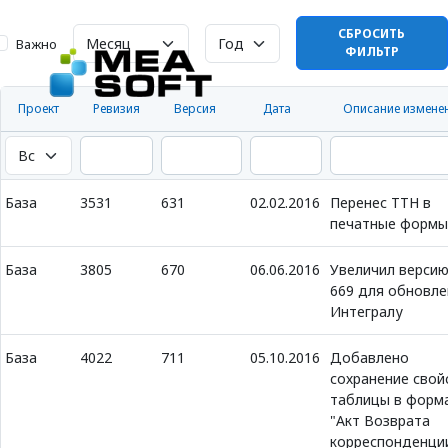
СБРОСИТЬ
Важно
ФИЛЬТР
Проект
Ревизия
Версия
Дата
Описание измене
База
3531
631
02.02.2016
Перенес ТТН в
печатные формы
База
3805
670
06.06.2016
Увеличил верси
669 для обновле
Интегралу
База
4022
711
05.10.2016
Добавлено
сохранение свой
таблицы в форм
"Акт Возврата
корреспонденции