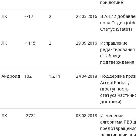
при логине
ЛК
-717
2
22.03.2016
В АПИ2 добавле
поля Отдел (otde
Статус (State1)
ЛК
-1115
2
29.09.2016
Исправление
редактирования
в таблице
подтверждения
Андроид
102
1.2.11
24.04.2018
Поддержка приз
AcceptPartially
(доступность
статуса частичн
доставки)
ЛК
-2724
08.08.2018
Изменение
алгоритма ПВЗ 
предотвращени
деактивации при