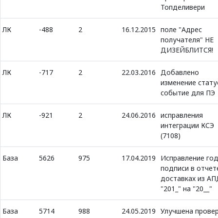
Топделивери
ЛК
-488
2
16.12.2015
поле "Адрес
получателя" НЕ
ДИЗЕЙБЛИТСЯ!
ЛК
-717
2
22.03.2016
Добавлено
изменение стату
событие для ПЭ
ЛК
-921
2
24.06.2016
исправления
интеграции КСЭ
(7108)
База
5626
975
17.04.2019
Исправление год
подписи в отчет
доставках из АП
"201_" на "20__"
База
5714
988
24.05.2019
Улучшена прове