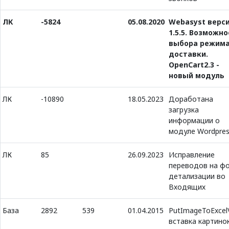
ЛК
-5824
05.08.2020
Webasyst верс
1.5.5. Возможн
выбора режим
доставки.
OpenCart2.3 -
новый модуль
ЛК
-10890
18.05.2023
Доработана
загрузка
информации о
модуле Wordpre
ЛК
85
26.09.2023
Исправление
переводов на ф
детализации во
Входящих
База
2892
539
01.04.2015
PutImageToExcelV
вставка картино