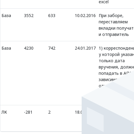
excel
База
3552
633
10.02.2016
При заборе,
переставляем
вкладки получат
и отправитель
База
4230
742
24.01.2017
1) корреспонден
у которой указа
только дата
вручения, долж
попадать в АПД
зависимости от
ответственного
филиала и состо
флага "Оплачено
ЛК
-281
2
18.09.2015
Сопоставление
городов,
трассировка