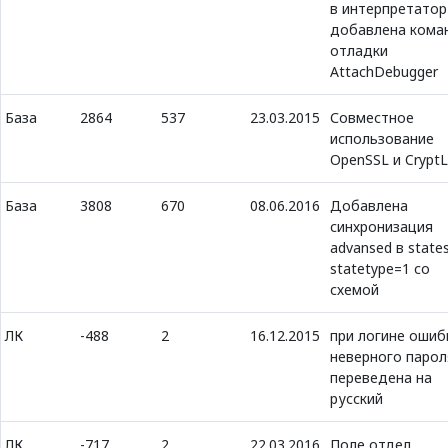
в интерпретатор
добавлена кома
отладки
AttachDebugger
База
2864
537
23.03.2015
Совместное
использование
OpenSSL и CryptL
База
3808
670
08.06.2016
Добавлена
синхронизация
advansed в state
statetype=1 со
схемой
ЛК
-488
2
16.12.2015
при логине ошиб
неверного парол
переведена на
русский
ЛК
-717
2
22.03.2016
Поле отдел