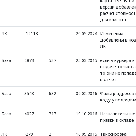
карта ПВЗ. В 1 и 
версии добавле
расчет стоимост
для клиента
ЛК
-12118
20.05.2024
Изменения
добавлены в но
ЛК
База
2873
537
25.03.2015
если у курьера в
выдаче только а
то они не попад
в отчет
База
3548
632
09.02.2016
Фильтр адресов 
коду у подрядч
База
4027
717
10.10.2016
Незначительные
правки в складе
ЛК
-279
2
16.09.2015
Триссировка