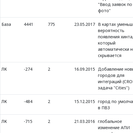
"Ввод заявок по
фото"
База
4441
775
23.05.2017
В картах уменьш
вероятность
появления хинта
который
автоматически н
скрывается
ЛК
-274
2
16.09.2015
Добавление нов
городов для
интеграций (CRO
задача "Cities")
ЛК
-484
2
15.12.2015
город по умолч
в ПВЗ
ЛК
-715
2
21.03.2016
глобальное
изменение АПИ