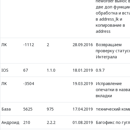
neworder вынос 
две доп функци
обработка и вст
в address_lk и
копирование в
address
ЛК
-1112
2
28.09.2016
Возвращаем
проверку статус
Интеграла
IOS
67
1.1.0
18.01.2019
0.9.7
ЛК
-3504
19.03.2019
Исправление
опечатки в назв
вкладки
База
5625
975
17.04.2019
технический ком
Андроид
210
2.2.2
01.08.2019
Багофикс по гуг