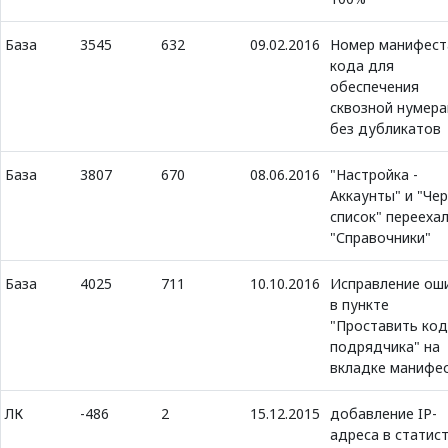
База
3545
632
09.02.2016
Номер манифест
кода для
обеспечения
сквозной нумер
без дубликатов
База
3807
670
08.06.2016
"Настройка -
Аккаунты" и "Че
список" переехал
"Справочники"
База
4025
711
10.10.2016
Исправление ош
в пункте
"Проставить код
подрядчика" на
вкладке манифе
ЛК
-486
2
15.12.2015
добавление IP-
адреса в статис