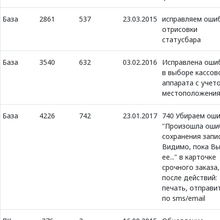
База
2861
537
23.03.2015
исправляем оши
отрисовки
статусбара
База
3540
632
03.02.2016
Исправлена оши
в выборе кассов
аппарата с учет
местоположени
База
4226
742
23.01.2017
740 Убираем ош
"Произошла оши
сохранения запис
Видимо, пока В
ее..." в карточке
срочного заказа,
после действий:
печать, отправи
по sms/email