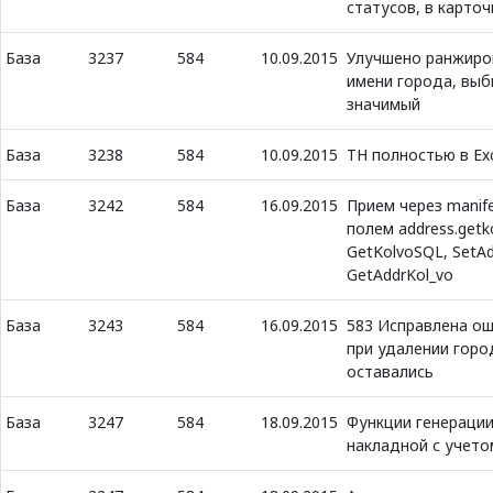
статусов, в карто
База
3237
584
10.09.2015
Улучшено ранжиров
имени города, вы
значимый
База
3238
584
10.09.2015
ТН полностью в Ex
База
3242
584
16.09.2015
Прием через manife
полем address.getk
GetKolvoSQL, SetAd
GetAddrKol_vo
База
3243
584
16.09.2015
583 Исправлена ош
при удалении гор
оставались
База
3247
584
18.09.2015
Функции генерации
накладной с учет