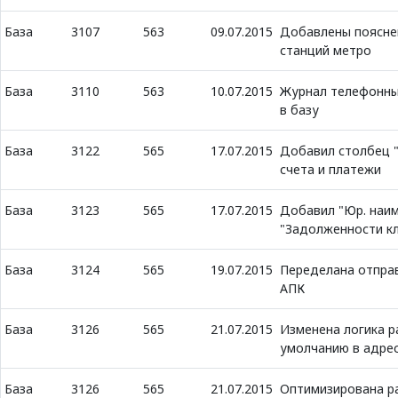
База
3107
563
09.07.2015
Добавлены поясне
станций метро
База
3110
563
10.07.2015
Журнал телефонных
в базу
База
3122
565
17.07.2015
Добавил столбец "
счета и платежи
База
3123
565
17.07.2015
Добавил "Юр. наим
"Задолженности к
База
3124
565
19.07.2015
Переделана отправ
АПК
База
3126
565
21.07.2015
Изменена логика р
умолчанию в адре
База
3126
565
21.07.2015
Оптимизирована р