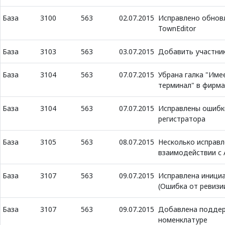
База
3100
563
02.07.2015
Исправлено обнов
TownEditor
База
3103
563
03.07.2015
Добавить участник
База
3104
563
07.07.2015
Убрана галка "Име
терминал" в фирма
База
3104
563
07.07.2015
Исправлены ошибк
регистратора
База
3105
563
08.07.2015
Несколько исправл
взаимодействии с 
База
3107
563
09.07.2015
Исправлена инициа
(Ошибка от ревизи
База
3107
563
09.07.2015
Добавлена поддер
номенклатуре