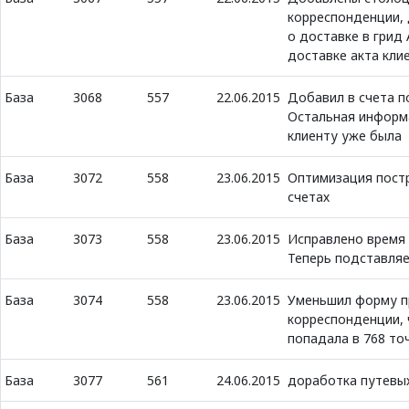
корреспонденции, 
о доставке в грид
доставке акта кли
База
3068
557
22.06.2015
Добавил в счета по
Остальная информ
клиенту уже была
База
3072
558
23.06.2015
Оптимизация пост
счетах
База
3073
558
23.06.2015
Исправлено время 
Теперь подставляе
База
3074
558
23.06.2015
Уменьшил форму п
корреспонденции, 
попадала в 768 то
База
3077
561
24.06.2015
доработка путевы