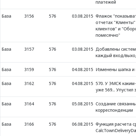
платежей
База
3156
576
03.08.2015
Флажок "показыват
отчетах "Клиенты"
клиентов" и "Обор
помесячно"
База
3157
576
03.08.2015
Добавлены систем
каждый вход/выхо
База
3159
576
04.08.2015
Изменены шапка и 
База
3162
576
04.08.2015
570. У ЭМСК каким
уже 569... Упустил
База
3164
576
05.08.2015
Создание связанны
корреспонденции
База
3166
576
06.08.2015
Функция расчета с
CalcTownDeliveryD