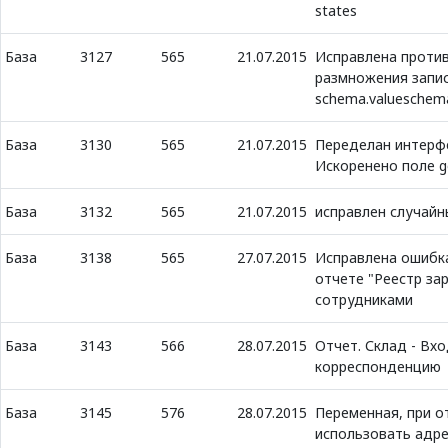
states
База
3127
565
21.07.2015
Исправлена проти
размножения запис
schema.valueschem
База
3130
565
21.07.2015
Переделан интерф
Искоренено поле 
База
3132
565
21.07.2015
исправлен случайн
База
3138
565
27.07.2015
Исправлена ошибка
отчете "Реестр зар
сотрудниками
База
3143
566
28.07.2015
Отчет. Склад - Вхо
корреспонденцию
База
3145
576
28.07.2015
Переменная, при от
использовать адре