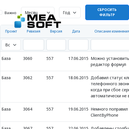
СБРОСИТЬ
Важно
ФИЛЬТР
Проект
Ревизия
Версия
Дата
Описание изменени
База
3060
557
17.06.2015
Можно установить 
редактор формул
База
3062
557
18.06.2015
Добавил статус кл
телефонного звонк
когда при сбое се
автоматически не 
База
3064
557
19.06.2015
Немного поправил
ClientByPhone
База
3067
557
22.06.2015
Добавлены столбц