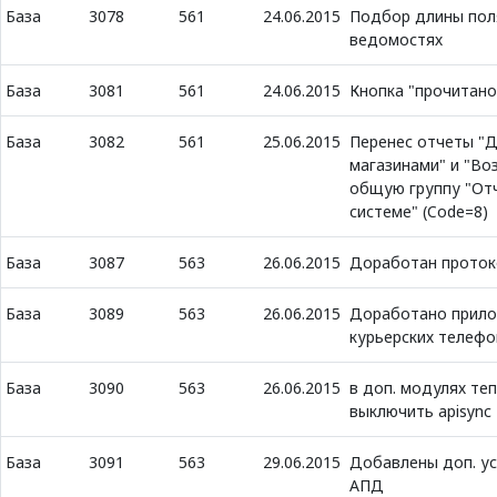
База
3078
561
24.06.2015
Подбор длины поля
ведомостях
База
3081
561
24.06.2015
Кнопка "прочитано
База
3082
561
25.06.2015
Перенес отчеты "Д
магазинами" и "Во
общую группу "От
системе" (Code=8)
База
3087
563
26.06.2015
Доработан прото
База
3089
563
26.06.2015
Доработано прило
курьерских телеф
База
3090
563
26.06.2015
в доп. модулях те
выключить apisync
База
3091
563
29.06.2015
Добавлены доп. ус
АПД