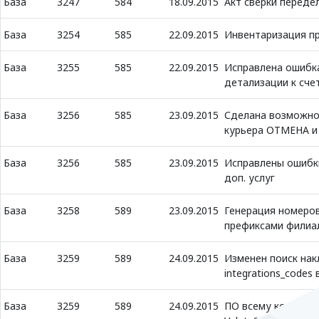
База
3247
584
18.09.2015
Акт сверки передел
База
3254
585
22.09.2015
Инвентаризация п
База
3255
585
22.09.2015
Исправлена ошибк
детализации к сче
База
3256
585
23.09.2015
Сделана возможно
курьера ОТМЕНА и
База
3256
585
23.09.2015
Исправлены ошибк
доп. услуг
База
3258
589
23.09.2015
Генерация номеров
префиксами филиа
База
3259
589
24.09.2015
Изменен поиск нак
integrations_codes
База
3259
589
24.09.2015
ПО всему коду зам