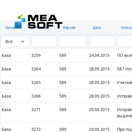
Проект
Ревизия
Версия
Дата
Описа
База
3259
589
24.09.2015
ПО всем
База
3264
589
28.09.2015
587 Исп
База
3265
589
28.09.2015
Учитыв
База
3266
589
28.09.2015
Исправ
База
3271
589
29.09.2015
Исправ
выдач
База
3272
589
29.09.2015
При по