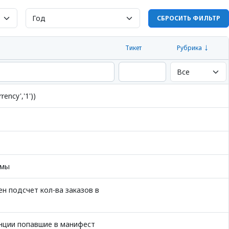
СБРОСИТЬ ФИЛЬТР
Тикет
Рубрика
ency','1'))
рмы
н подсчет кол-ва заказов в
енции попавшие в манифест