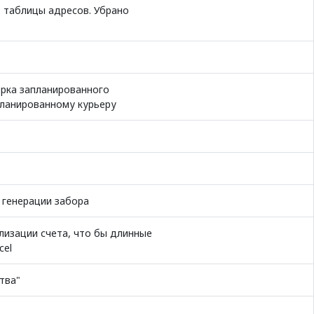
 таблицы адресов. Убрано
ерка запланированного
апланированному курьеру
 генерации забора
изации счета, что бы длинные
cel
ства"