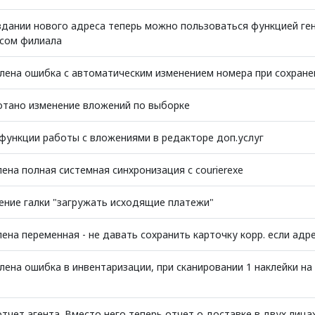
здании нового адреса теперь можно пользоваться функцией ге
сом филиала
лена ошибка с автоматическим изменением номера при сохране
тано изменение вложений по выборке
функции работы с вложениями в редакторе доп.услуг
ена полная системная синхронизация с courierexe
ение галки "загружать исходящие платежи"
ена переменная - не давать сохранить карточку корр. если адре
лена ошибка в инвентаризации, при сканировании 1 наклейки на 
отчет агента. Вместо него теперь отчет о доставке в двух лица