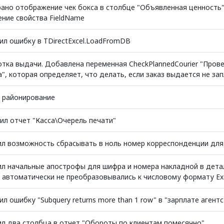
рано отображение чек бокса в столбце "Объявленная ценность"
ение свойства FieldName
ил ошибку в TDirectExcel.LoadFromDB
тка выдачи. Добавлена переменная CheckPlannedCourier "Пров
а", которая определяет, что делать, если заказ выдается не з
 районирование
ил отчет "Касса\Очерель печати"
л возможность сбрасывать в ноль номер корреспонденции для
л начальные апострофы для шифра и номера накладной в детал
 автоматически не преобразовывались к числовому формату Ex
л ошибку "Subquery returns more than 1 row" в "зарплате агент
л два столбца в отчет "Обороты по клиентам помесячно"