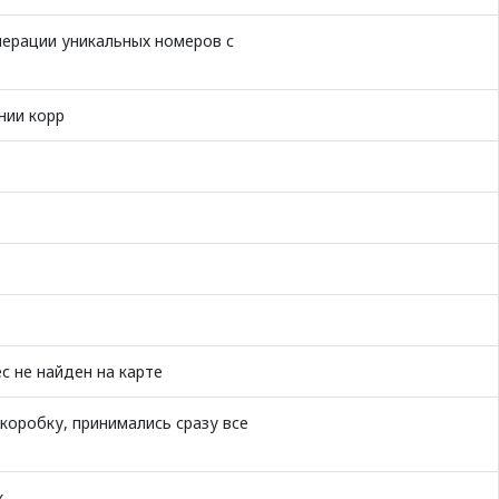
нерации уникальных номеров с
нии корр
с не найден на карте
коробку, принимались сразу все
х