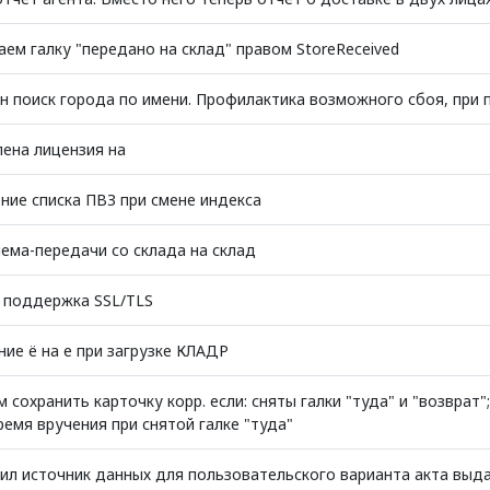
аем галку "передано на склад" правом StoreReceived
н поиск города по имени. Профилактика возможного сбоя, при 
ена лицензия на
ние списка ПВЗ при смене индекса
иема-передачи со склада на склад
 поддержка SSL/TLS
ние ё на е при загрузке КЛАДР
 сохранить карточку корр. если: сняты галки "туда" и "возврат
ремя вручения при снятой галке "туда"
ил источник данных для пользовательского варианта акта выда