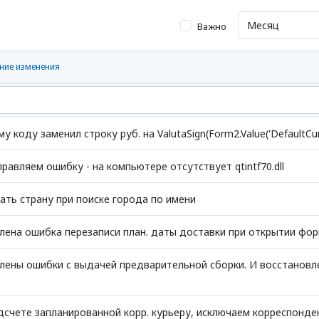
Важно
ние изменения
у коду заменил строку руб. на ValutaSign(Form2.Value('DefaultCurr
равляем ошибку - на компьютере отсутствует qtintf70.dll
ать страну при поиске города по имени
лена ошибка перезаписи план. даты доставки при открытии фо
лены ошибки с выдачей предварительной сборки. И восстановле
е
дсчете запланированной корр. курьеру, исключаем корреспонд