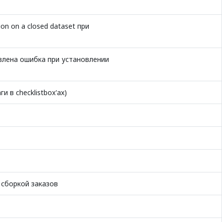
on on a closed dataset при
влена ошибка при установлении
 в checklistbox'ах)
 сборкой заказов