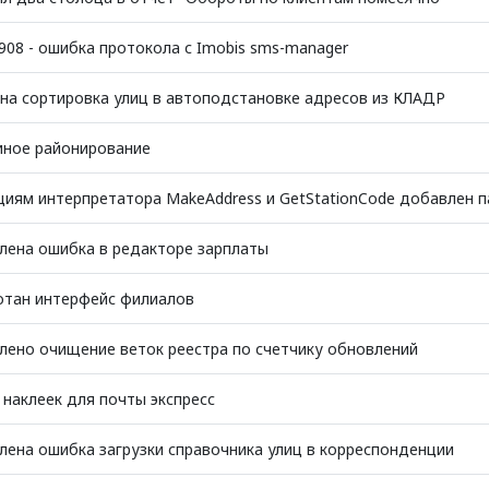
3908 - ошибка протокола с Imobis sms-manager
на сортировка улиц в автоподстановке адресов из КЛАДР
иное районирование
циям интерпретатора MakeAddress и GetStationCode добавлен 
лена ошибка в редакторе зарплаты
тан интерфейс филиалов
лено очищение веток реестра по счетчику обновлений
 наклеек для почты экспресс
лена ошибка загрузки справочника улиц в корреспонденции