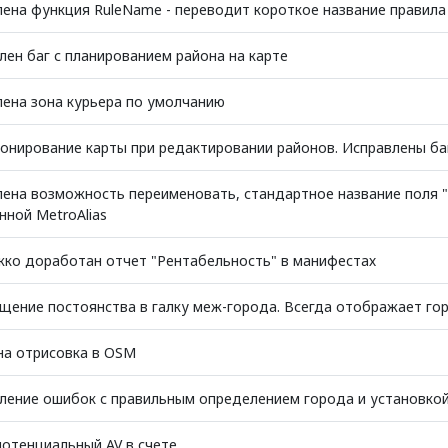
ена функция RuleName - переводит короткое название правила
лен баг с планированием района на карте
ена зона курьера по умолчанию
онирование карты при редактировании районов. Исправлены баг
ена возможность переименовать, стандартное название поля "
нной MetroAlias
ко доработан отчет "Рентабельность" в манифестах
щение постоянства в галку меж-города. Всегда отображает го
на отрисовка в OSM
ление ошибок с правильным определением города и установкой
потенциальный AV в счете