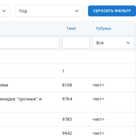
СБРОСИТЬ ФИЛЬТР
Тикет
Рубрика
1
иема
8108
<нет>
вкладке "срочные" и
9764
<нет>
9785
<нет>
9942
<нет>