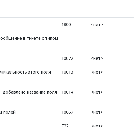
1800
<нет>
сообщение в тикете с типом
10072
<нет>
уникальность этого поля
10013
<нет>
" добавлено название поля
10014
<нет>
и полей
10067
<нет>
722
<нет>