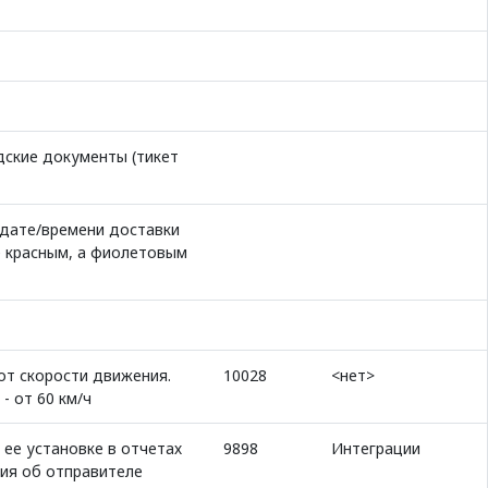
дские документы (тикет
 дате/времени доставки
е красным, а фиолетовым
от скорости движения.
10028
<нет>
- от 60 км/ч
 ее установке в отчетах
9898
Интеграции
ия об отправителе