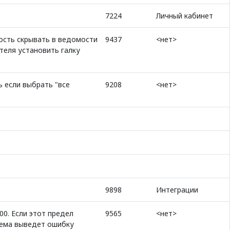
7224
Личный кабинет
ость скрывать в ведомости
9437
<нет>
теля установить галку
 если выбрать "все
9208
<нет>
9898
Интеграции
00. Если этот предел
9565
<нет>
тема выведет ошибку