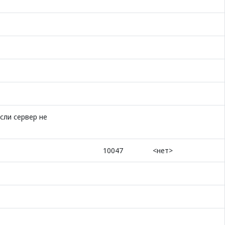
сли сервер не
10047
<нет>