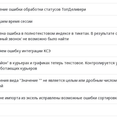
ение ошибки обработки статусов ТопДеливери
аем время сессии
ена ошибка в полнотекстовом индексе в тикетах. В результате 
нный звонок' не возможно было найти
яем ошибку интеграции КСЭ
йон" в курьерах и графиках теперь текстовое. Контролируется 
аботающих курьеров
ения вида "Значение "" не является целым или дробным числом
ой
не импорта из эксель исправлены возможные ошибки сортировк