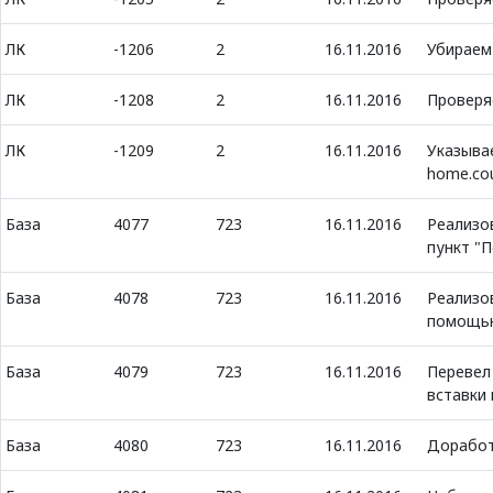
ЛК
-1206
2
16.11.2016
Убираем
ЛК
-1208
2
16.11.2016
Проверя
ЛК
-1209
2
16.11.2016
Указывае
home.cou
База
4077
723
16.11.2016
Реализо
пункт "П
База
4078
723
16.11.2016
Реализо
помощью
База
4079
723
16.11.2016
Перевел
вставки
База
4080
723
16.11.2016
Доработ