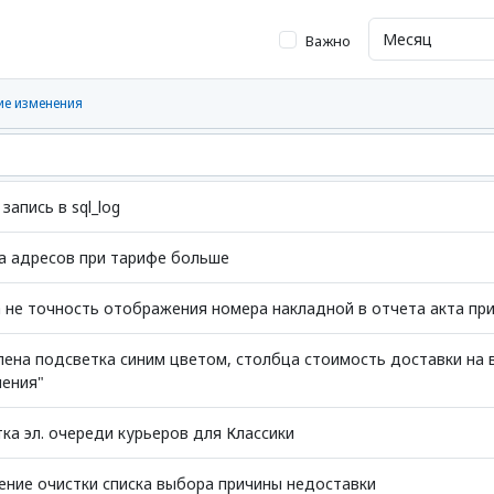
Важно
ие изменения
запись в sql_log
а адресов при тарифе больше
а не точность отображения номера накладной в отчета акта пр
лена подсветка синим цветом, столбца стоимость доставки на 
ления"
ка эл. очереди курьеров для Классики
ение очистки списка выбора причины недоставки