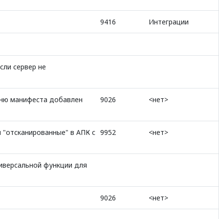
9416
Интеграции
сли сервер не
еню манифеста добавлен
9026
<нет>
 "отсканированные" в АПК с
9952
<нет>
иверсальной функции для
9026
<нет>