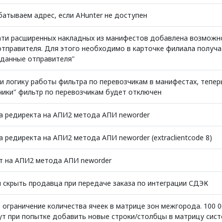
батываем адрес, если AHunter не доступен
ати расширенных накладных из манифестов добавлена возможн
отправителя. Для этого необходимо в карточке филиала получа
 данные отправителя"
и логику работы фильтра по перевозчикам в манифестах, теперь
чики" фильтр по перевозчикам будет отключен
а редиректа на АПИ2 метода АПИ neworder
 редиректа на АПИ2 метода АПИ neworder (extraclientcode 8)
т на АПИ2 метода АПИ neworder
 скрыть продавца при передаче заказа по интеграции СДЭК
ограничение количества ячеек в матрице зон межгорода. 100 0
ут при попытке добавить новые строки/столбцы в матрицу сис