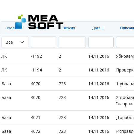
Проект
Ревизия
Версия
Дата
Описан
ЛК
-1192
2
14.11.2016
Убираем 
ЛК
-1194
2
14.11.2016
Проверк
База
4070
723
14.11.2016
1 убран
База
4070
723
14.11.2016
2 добав
"направ
База
4071
723
14.11.2016
Доработ
База
4072
723
14.11.2016
Исправл