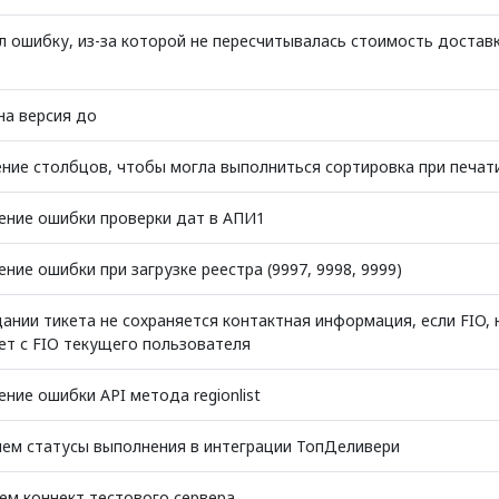
л ошибку, из-за которой не пересчитывалась стоимость доставк
на версия до
ние столбцов, чтобы могла выполниться сортировка при печати
ение ошибки проверки дат в АПИ1
ние ошибки при загрузке реестра (9997, 9998, 9999)
ании тикета не сохраняется контактная информация, если FIO, 
ет с FIO текущего пользователя
ние ошибки API метода regionlist
ем статусы выполнения в интеграции ТопДеливери
ем коннект тестового сервера