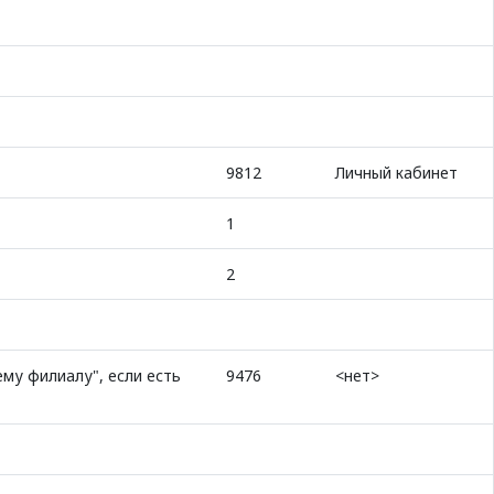
9812
Личный кабинет
1
2
му филиалу", если есть
9476
<нет>