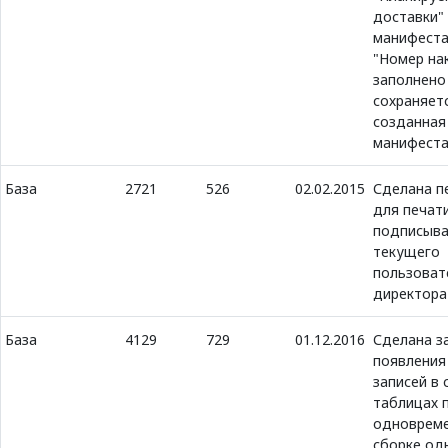
доставки"
манифеста
"Номер на
заполнено
сохраняет
созданная
манифест
База
2721
526
02.02.2015
Сделана п
для печат
подписыва
текущего
пользоват
директора
База
4129
729
01.12.2016
Сделана з
появления
записей в 
таблицах 
одноврем
сборке од