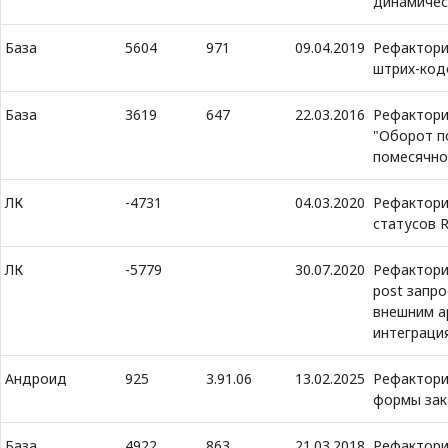
динамиче
База
5604
971
09.04.2019
Рефактори
штрих-код
База
3619
647
22.03.2016
Рефактори
"Оборот п
помесячно
ЛК
-4731
04.03.2020
Рефактори
статусов R
ЛК
-5779
30.07.2020
Рефактори
post запро
внешним ap
интеграци
Андроид
925
3.91.06
13.02.2025
Рефактори
формы зак
База
4922
863
21.03.2018
Рефактори