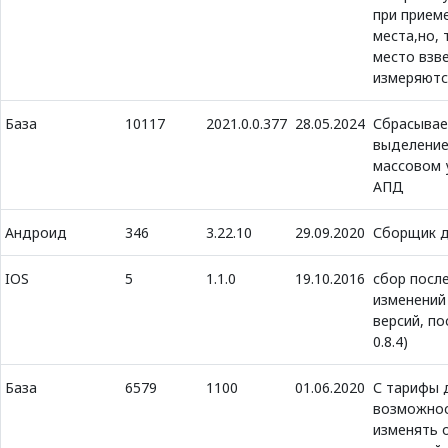
при прием
места,но, 
место взв
измеряютс
База
10117
2021.0.0.377
28.05.2024
Сбрасыва
выделение
массовом 
АПД
Андроид
346
3.22.10
29.09.2020
Сборщик д
IOS
5
1.1.0
19.10.2016
сбор посл
изменений
версий, п
0.8.4)
База
6579
1100
01.06.2020
С тарифы 
возможнос
изменять 