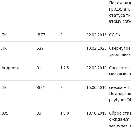
Потом на
приделать
статуса ти
этому соб
ЛК
-577
2
02.02.2016
СДЕК
ЛК
529
10.02.2025
Свернутое
умолчани
Андроид
81
1.2.5
22.02.2018
Сверка зак
местами (
ЛК
-881
2
15.06.2016
сверка АП
Подчеркив
paytype=O
IOS
83
1.8.0
18.10.2019
Сброс ста
ожидания,
закрывает