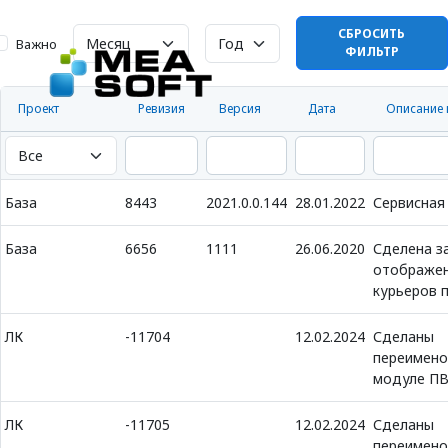
СБРОСИТЬ
Важно
ФИЛЬТР
Проект
Ревизия
Версия
Дата
Описание 
База
8443
2021.0.0.144
28.01.2022
Сервисная
База
6656
1111
26.06.2020
Сделена з
отображен
курьеров 
ЛК
-11704
12.02.2024
Сделаны
переимено
модуле П
ЛК
-11705
12.02.2024
Сделаны
переимено