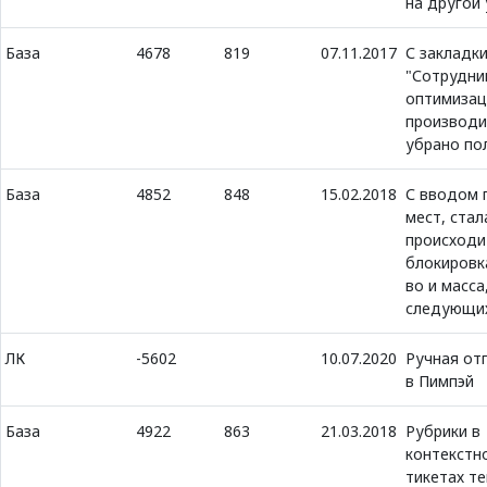
на другой 
База
4678
819
07.11.2017
С закладк
"Сотрудни
оптимизац
производи
убрано пол
База
4852
848
15.02.2018
С вводом 
мест, стал
происходи
блокировк
во и масса
следующих
ЛК
-5602
10.07.2020
Ручная от
в Пимпэй
База
4922
863
21.03.2018
Рубрики в
контекстн
тикетах т