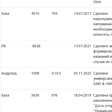
ПИН
База
4516
793
14.07.2017
Сделано
надоедаю
напоминан
необходи
оплатить 
ЛК
-8026
13.07.2021
Сделано а
формиров
названий 
случае их 
Андроид
1008
4.10.5
05.11.2025
Сделана
универсал
GMS & HM
База
5630
976
18.04.2019
Сделана п
заполненн
"Дата отп
"Планируе