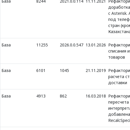
База
8244
2021.0.0.114
11.11.2021
Рефактори
доработка
с Asterisk
под телеф
стран (кро
Казахстан
База
11255
2026.0.0.547
13.01.2026
Рефактори
списания 
товаров
База
6101
1045
21.11.2019
Рефактори
расчета с
доставки
База
4913
862
16.03.2018
Рефактори
пересчета
интерпрет
добавлена
RecalcSpec