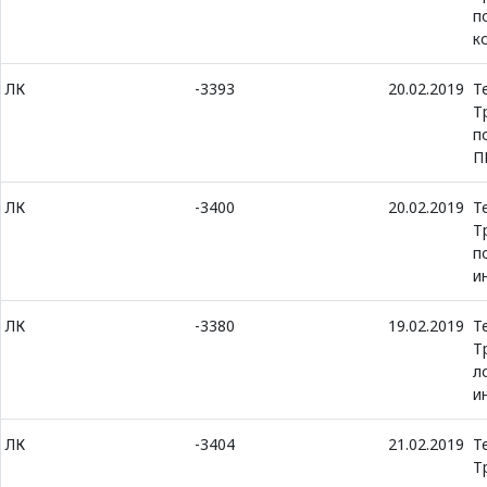
п
к
ЛК
-3393
20.02.2019
Т
Т
п
П
ЛК
-3400
20.02.2019
Т
Т
п
и
ЛК
-3380
19.02.2019
Т
Т
л
и
ЛК
-3404
21.02.2019
Т
Т