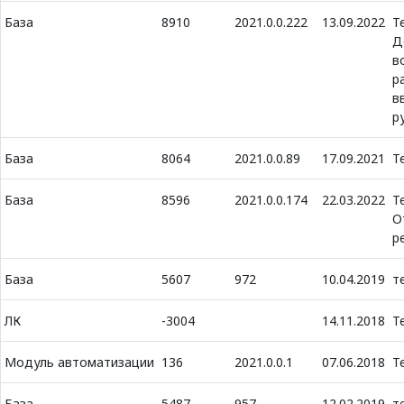
База
8910
2021.0.0.222
13.09.2022
Т
Д
в
р
в
р
База
8064
2021.0.0.89
17.09.2021
Т
База
8596
2021.0.0.174
22.03.2022
Т
О
р
База
5607
972
10.04.2019
т
ЛК
-3004
14.11.2018
Т
Модуль автоматизации
136
2021.0.0.1
07.06.2018
Т
База
5487
957
12.02.2019
т