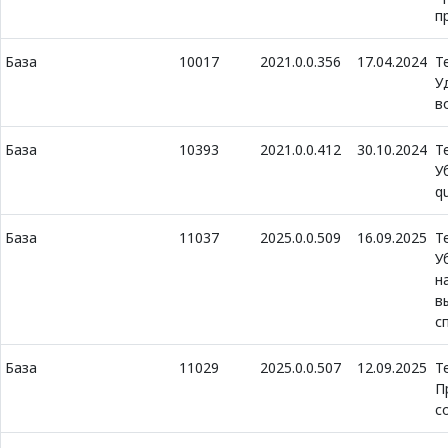
п
База
10017
2021.0.0.356
17.04.2024
Т
У
в
База
10393
2021.0.0.412
30.10.2024
Т
У
q
База
11037
2025.0.0.509
16.09.2025
Т
У
н
в
с
База
11029
2025.0.0.507
12.09.2025
Т
П
c