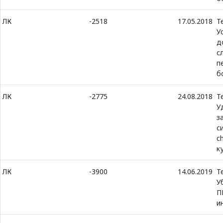
ЛК
-2518
17.05.2018
Т
У
д
с
п
б
ЛК
-2775
24.08.2018
Т
У
з
с
c
к
ЛК
-3900
14.06.2019
Т
У
П
и