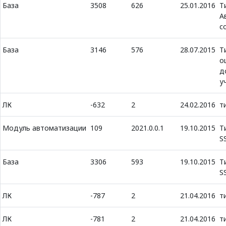
База
3508
626
25.01.2016
Т
А
с
База
3146
576
28.07.2015
Т
о
д
у
ЛК
-632
2
24.02.2016
т
Модуль автоматизации
109
2021.0.0.1
19.10.2015
Т
S
База
3306
593
19.10.2015
Т
S
ЛК
-787
2
21.04.2016
т
ЛК
-781
2
21.04.2016
т