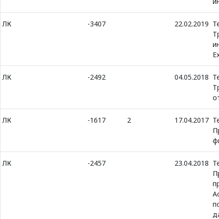
и
ЛК
-3407
22.02.2019
Т
Т
и
E
ЛК
-2492
04.05.2018
Т
Т
о
ЛК
-1617
2
17.04.2017
Т
П
ф
ЛК
-2457
23.04.2018
Т
П
п
Ac
п
д