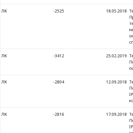
ЛК
-2525
18.05.2018
Т
П
т
н
о
с
ЛК
-3412
25.02.2019
Т
П
о
ЛК
-2804
12.09.2018
Т
П
I
к
ЛК
-2816
17.09.2018
Т
П
I
к