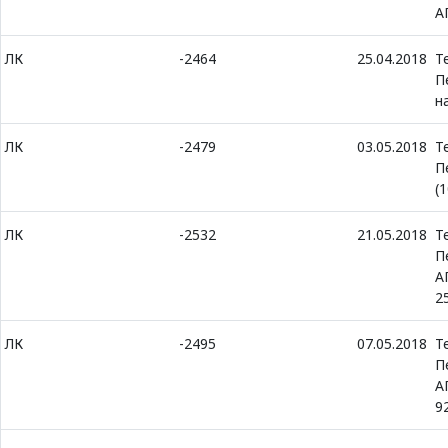
А
ЛК
-2464
25.04.2018
Т
П
н
ЛК
-2479
03.05.2018
Т
П
(
ЛК
-2532
21.05.2018
Т
П
А
2
ЛК
-2495
07.05.2018
Т
П
А
9