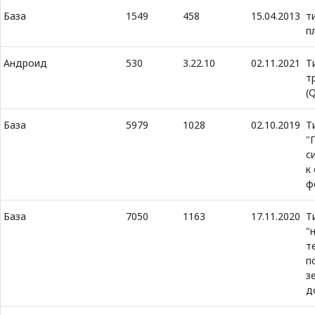
База
1549
458
15.04.2013
т
п
Андроид
530
3.22.10
02.11.2021
Т
т
(
База
5979
1028
02.10.2019
Т
"
с
к
ф
База
7050
1163
17.11.2020
Т
"
т
п
з
д