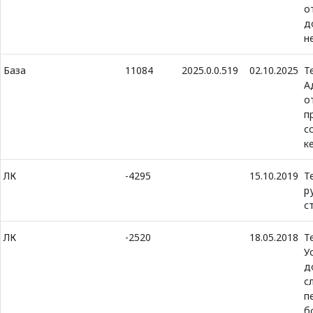
о
д
н
База
11084
2025.0.0.519
02.10.2025
Т
А
о
п
с
к
ЛК
-4295
15.10.2019
Т
р
с
ЛК
-2520
18.05.2018
Т
У
д
с
п
б