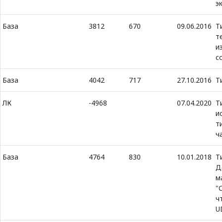
э
База
3812
670
09.06.2016
Т
т
и
с
База
4042
717
27.10.2016
Т
ЛК
-4968
07.04.2020
Т
и
т
ч
База
4764
830
10.01.2018
Т
Д
м
"
ч
U