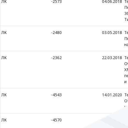
ЛК
-2573
04.06.2018
Т
П
3
Т
ЛК
-2480
03.05.2018
Т
П
н
ЛК
-2362
22.03.2018
Т
О
X
п
и
ЛК
-4543
14.01.2020
Т
О
и
ЛК
-4570
23.01.2020
Т
О