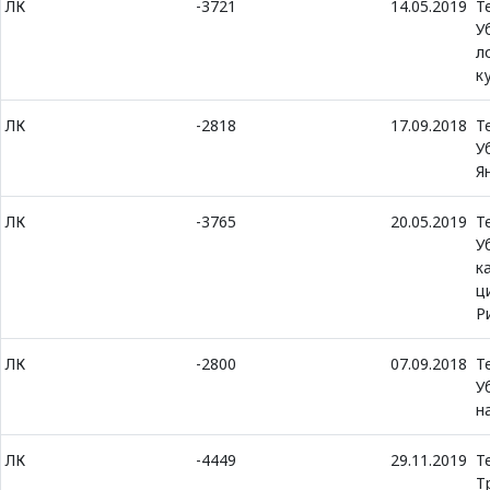
ЛК
-3721
14.05.2019
Т
У
л
к
ЛК
-2818
17.09.2018
Т
У
Я
ЛК
-3765
20.05.2019
Т
У
к
ц
Р
ЛК
-2800
07.09.2018
Т
У
н
ЛК
-4449
29.11.2019
Т
Т