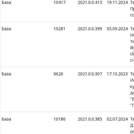
База
10417
2021.0.0.413
19.11.2024
Т
П
c
База
10281
2021.0.0.399
05.09.2024
Т
И
т
d
c
с
База
9626
2021.0.0.307
17.10.2023
Т
И
к
д
"
"
База
10186
2021.0.0.385
02.07.2024
Т
Д
о