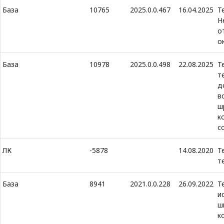
База
10765
2025.0.0.467
16.04.2025
Т
Н
о
о
База
10978
2025.0.0.498
22.08.2025
Т
т
д
в
ш
к
с
ЛК
-5878
14.08.2020
Т
т
База
8941
2021.0.0.228
26.09.2022
Т
и
ш
к