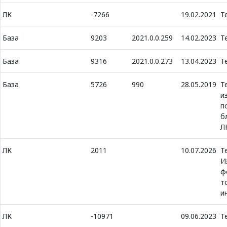
ЛК
-7266
19.02.2021
Т
База
9203
2021.0.0.259
14.02.2023
Т
База
9316
2021.0.0.273
13.04.2023
Т
База
5726
990
28.05.2019
Т
и
п
б
Л
ЛК
2011
10.07.2026
Т
И
ф
т
и
ЛК
-10971
09.06.2023
Т