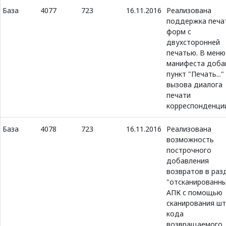
База
4077
723
16.11.2016
Реализована
поддержка печа
форм с
двухсторонней
печатью. В меню
манифеста доба
пункт "Печать..."
вызова диалога
печати
корреспонденци
База
4078
723
16.11.2016
Реализована
возможность
построчного
добавления
возвратов в раз
"отсканированны
АПК с помощью
сканирования шт
кода
возвращаемого