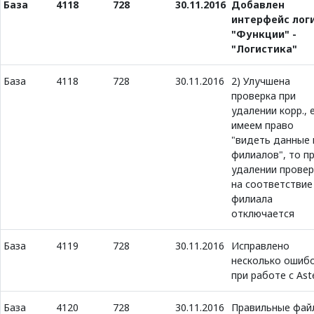
База
4118
728
30.11.2016
Добавлен
интерфейс лог
"Функции" -
"Логистика"
База
4118
728
30.11.2016
2) Улучшена
проверка при
удалении корр., 
имеем право
"видеть данные 
филиалов", то п
удалении провер
на соответствие
филиала
отключается
База
4119
728
30.11.2016
Исправлено
несколько ошиб
при работе с Aste
База
4120
728
30.11.2016
Правильные фай