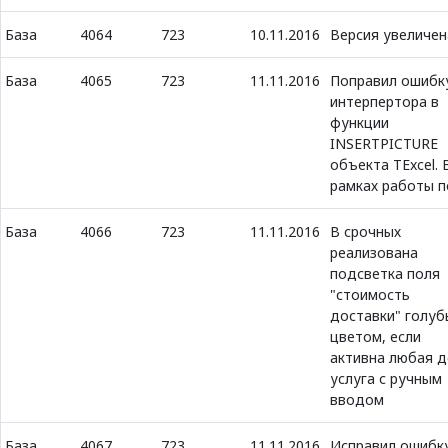
База
4064
723
10.11.2016
Версия увеличен
База
4065
723
11.11.2016
Поправил ошибк
интерпертора в
функции
INSERTPICTURE
объекта TExcel. 
рамках работы п
База
4066
723
11.11.2016
В срочных
реализована
подсветка поля
"стоимость
доставки" голу
цветом, если
активна любая д
услуга с ручным
вводом
База
4067
723
11.11.2016
Исправил ошибк