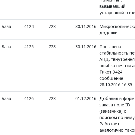
вызывавший
устаревший отч
База
4124
728
30.11.2016
Микроскопическ
доделки
База
4125
728
30.11.2016
Повышена
стабильность пе
АПД, "внутрення
ошибка печати а
Тикет 9424
сообщение
28.10.2016 16:35
База
4126
728
01.12.2016
Добавил в форм
заказа поле ID
(заказчика) с
поиском по нему
Работает
аналогично так