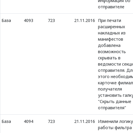
информация об
отправителе
База
4093
723
21.11.2016
При печати
расширенных
накладных из
манифестов
добавлена
возможность
скрывать в
ведомости секц
отправителя. Дл
этого необходи
карточке филиа
получателя
установить галк
"Скрыть данные
отправителя"
База
4094
723
21.11.2016
Изменили логику
работы фильтра