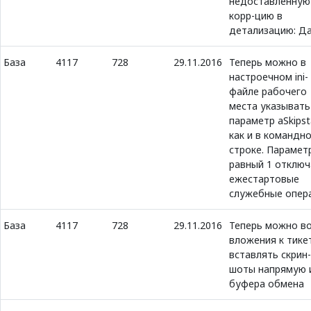
недоставленную
корр-цию в
детализацию: Д
База
4117
728
29.11.2016
Теперь можно в
настроечном ini-
файле рабочего
места указывать
параметр aSkipst
как и в командн
строке. Парамет
равный 1 отключ
ежестартовые
служебные опер
База
4117
728
29.11.2016
Теперь можно в
вложения к тике
вставлять скрин-
шоты напрямую 
буфера обмена