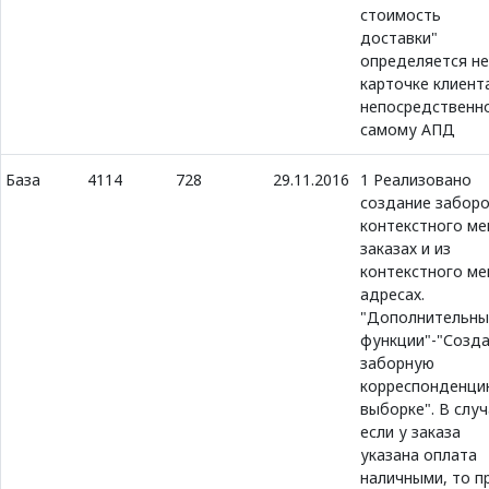
стоимость
доставки"
определяется не
карточке клиент
непосредственн
самому АПД
База
4114
728
29.11.2016
1 Реализовано
создание заборо
контекстного ме
заказах и из
контекстного ме
адресах.
"Дополнительны
функции"-"Созд
заборную
корреспонденци
выборке". В случ
если у заказа
указана оплата
наличными, то п