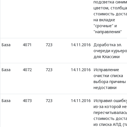
подсветка синим
цветом, столбца
стоимость дост
на вкладке
"срочные" и
"направления"
База
4071
723
14.11.2016
Доработка эл.
очереди курьер
для Классики
База
4072
723
14.11.2016
Исправление
очистки списка
выбора причины
недоставки
База
4073
723
14.11.2016
Исправил ошибк
из-за которой не
пересчитывалас
стоимость дост
из списка АПД (т