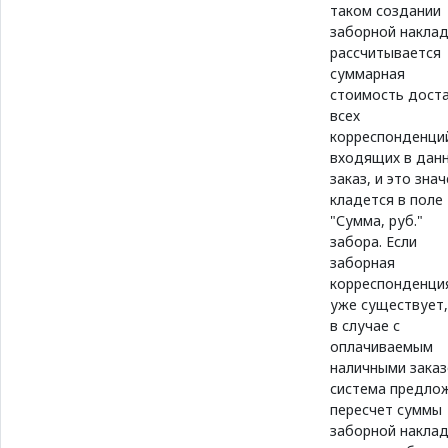
таком создании
заборной накла
рассчитывается
суммарная
стоимость дост
всех
корреспонденци
входящих в дан
заказ, и это зна
кладется в поле
"Сумма, руб."
забора. Если
заборная
корреспонденци
уже существует,
в случае с
оплачиваемым
наличными зака
система предло
пересчет суммы
заборной наклад