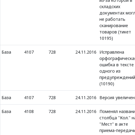
из-за которой в
складских
документах мог
не работать
сканирование
товаров (тикет
10195)
База
4107
728
24.11.2016
Исправлена
орфографическа
ошибка в тексте
одного из
предупреждени
(10190)
База
4107
728
24.11.2016
Версия увеличен
База
4108
728
24.11.2016
Поменял назван
столбца "Кол." н
"Мест" в акте
приема-передач