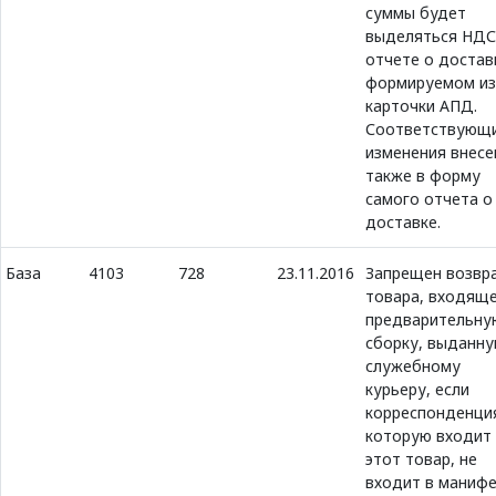
суммы будет
выделяться НДС
отчете о достав
формируемом из
карточки АПД.
Соответствующ
изменения внес
также в форму
самого отчета о
доставке.
База
4103
728
23.11.2016
Запрещен возвр
товара, входяще
предварительну
сборку, выданн
служебному
курьеру, если
корреспонденция
которую входит
этот товар, не
входит в маниф