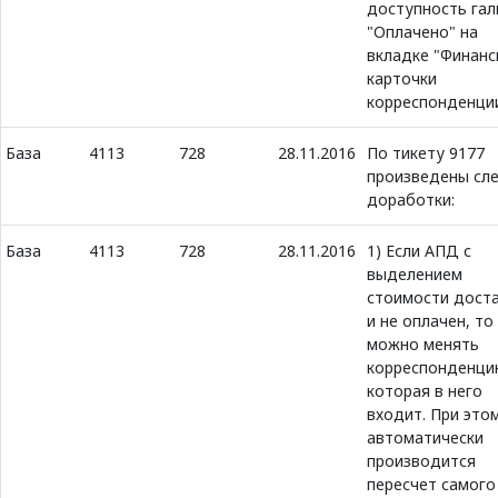
доступность гал
"Оплачено" на
вкладке "Финанс
карточки
корреспонденци
База
4113
728
28.11.2016
По тикету 9177
произведены сле
доработки:
База
4113
728
28.11.2016
1) Если АПД с
выделением
стоимости дост
и не оплачен, то
можно менять
корреспонденци
которая в него
входит. При это
автоматически
производится
пересчет самого