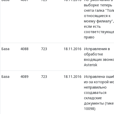
выборке теперь
снята галка "Тол
относящиеся к
моему филиалу",
если есть
соответствующ
право
База
4088
723
18.11.2016
Исправления в
обработке
входящих звонк
Asterisk
База
4089
723
18.11.2016
Исправлена оши
из-за которой м
неправильно
создаваться
складские
документы (тике
10098)