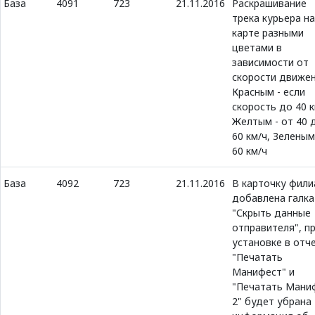
База
4091
723
21.11.2016
Раскрашивание
трека курьера на
карте разными
цветами в
зависимости от
скорости движен
Красным - если
скорость до 40 к
Желтым - от 40 
60 км/ч, Зеленым
60 км/ч
База
4092
723
21.11.2016
В карточку фили
добавлена галка
"Скрыть данные
отправителя", пр
установке в отч
"Печатать
Манифест" и
"Печатать Мани
2" будет убрана