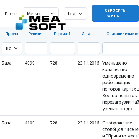
СБРОСИТЬ
Важно
ФИЛЬТР
Проект
Ревизия
Версия
Дата
Описание измене
База
4099
728
23.11.2016
Уменьшено
количество
одновременно
работающих
потоков картах д
Кол-во попыток
перезагрузки та
увеличено до
База
4100
728
23.11.2016
Отображение
столбцов "Все м
и "Принято мест"