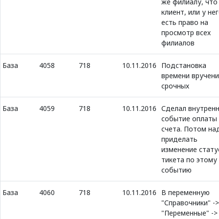
же филиалу, что
клиент, или у не
есть право на
просмотр всех
филиалов
База
4058
718
10.11.2016
Подстановка
времени вручени
срочных
База
4059
718
10.11.2016
Сделал внутрен
событие оплаты
счета. Потом на
приделать
изменение стату
тикета по этому
событию
База
4060
718
10.11.2016
В переменную
"Справочники" ->
"Переменные" ->