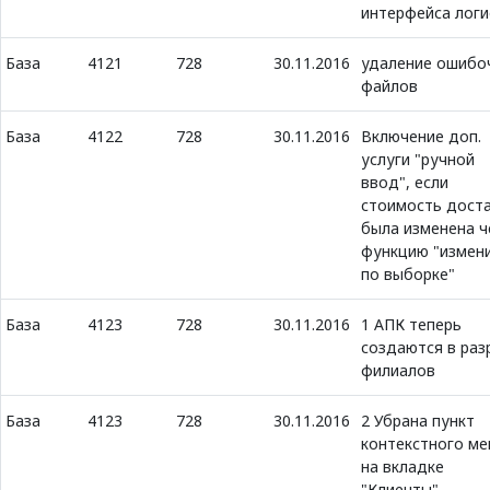
интерфейса логи
База
4121
728
30.11.2016
удаление ошибо
файлов
База
4122
728
30.11.2016
Включение доп.
услуги "ручной
ввод", если
стоимость дост
была изменена ч
функцию "измен
по выборке"
База
4123
728
30.11.2016
1 АПК теперь
создаются в раз
филиалов
База
4123
728
30.11.2016
2 Убрана пункт
контекстного м
на вкладке
"Клиенты",