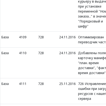
курьеру в выдач
при установке
переменной "Но
заказа..." в знач
"Порядковый и
шифр"
База
4109
728
24.11.2016
Оптимизирован
переводчик част
База
4110
728
24.11.2016
Добавлены поля
карточку маниф
"план. время
доставки", "факт
время доставки"
База
4111
728
25.11.2016
726 Исправление
ошибки при загр
ресурсов с наше
сервера