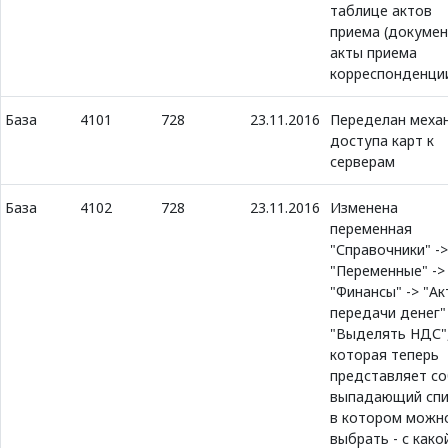
таблице актов
приема (докумен
акты приема
корреспонденци
База
4101
728
23.11.2016
Переделан меха
доступа карт к
серверам
База
4102
728
23.11.2016
Изменена
переменная
"Справочники" ->
"Переменные" ->
"Финансы" -> "А
передачи денег"
"Выделять НДС"
которая теперь
представляет с
выпадающий спи
в котором можн
выбрать - с како