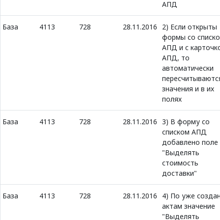
АПД
База
4113
728
28.11.2016
2) Если открыты
формы со списк
АПД и с карточк
АПД, то
автоматически
пересчитываютс
значения и в их
полях
База
4113
728
28.11.2016
3) В форму со
списком АПД
добавлено поле
"Выделять
стоимость
доставки"
База
4113
728
28.11.2016
4) По уже созда
актам значение
"Выделять