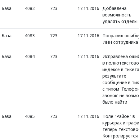
База
4082
723
17.11.2016
Добавлена
возможность
удалять отделы
База
4083
723
17.11.2016
Поправил ошибк
ИНН сотрудника
База
4084
723
17.11.2016
Исправлена оши
в полнотекстов
индексе в тикета
результате
сообщение в ти
с типом 'Телефо
звонок' не возм
было найти
База
4085
723
17.11.2016
Поле "Район" в
курьерах и граф
теперь текстово
Контролируется