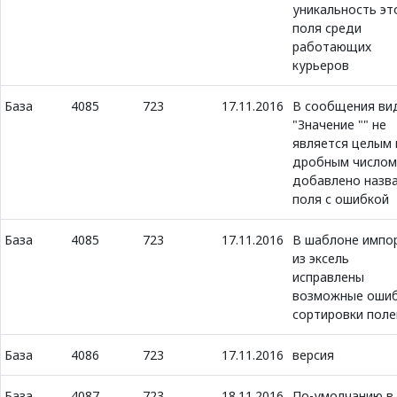
уникальность эт
поля среди
работающих
курьеров
База
4085
723
17.11.2016
В сообщения ви
"Значение "" не
является целым 
дробным числом
добавлено назв
поля с ошибкой
База
4085
723
17.11.2016
В шаблоне импо
из эксель
исправлены
возможные оши
сортировки поле
База
4086
723
17.11.2016
версия
База
4087
723
18.11.2016
По-умолчанию в