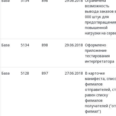
База
5134
898
29.06.2018
Ограничена
возможность
вывода заказов 
000 штук для
предотвращения
повышенной
нагрузки на серв
База
5134
898
29.06.2018
Оформлено
приложение
тестирования
интерпретатора
База
5128
897
27.06.2018
В карточке
манифеста, спис
филиалов
отправителей, с
равен списку
филиалов
получателей ("от
филиал")