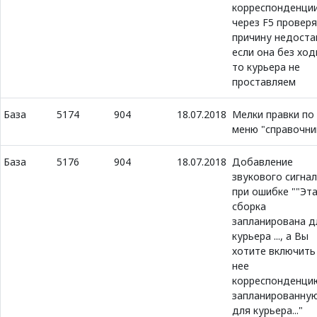
корреспонденции
через F5 провер
причину недоста
если она без ход
то курьера не
проставляем
База
5174
904
18.07.2018
Мелки правки по
меню "справочни
База
5176
904
18.07.2018
Добавление
звукового сигна
при ошибке ""Эт
сборка
запланирована д
курьера ..., а Вы
хотите включить
нее
корреспонденци
запланированну
для курьера..."