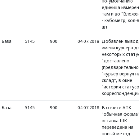
по-умолчанию
единица измерен
там и во "Вложе
- кубометр, кол-
шт
База
5145
900
04.07.2018
Добавлен вывод
имени курьера д
некоторых стату
"доставлено
(предварительно)
"курьер вернул н
склад", в окне
"история статус
корреспонденци
База
5145
900
04.07.2018
В отчете АПК
"обычная форма
вставка ШК
переведена на
новый метод