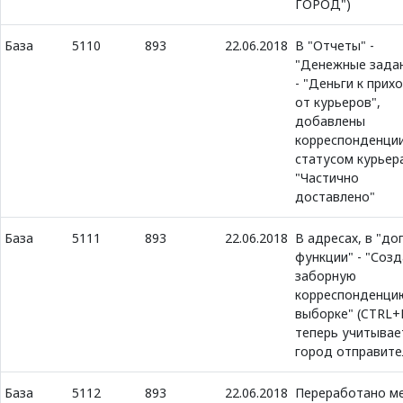
ГОРОД")
База
5110
893
22.06.2018
В "Отчеты" -
"Денежные зада
- "Деньги к прих
от курьеров",
добавлены
корреспонденции
статусом курьер
"Частично
доставлено"
База
5111
893
22.06.2018
В адресах, в "доп
функции" - "Соз
заборную
корреспонденци
выборке" (CTRL+F
теперь учитывае
город отправите
База
5112
893
22.06.2018
Переработано м