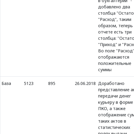
в бухгалтерии" -
добавлено два
столбца "Остато
"Расход", таким
образом, теперь
отчете есть три
столбца: "Остато
"Приход" и "Расх
Во поле "Расход
отображаются
положительные
суммы
База
5123
895
26.06.2018
Доработано
представление а
передачи денег
курьеру в форме
ПКО, а также
отображение су
таких актов в
статистических
полях выдачи