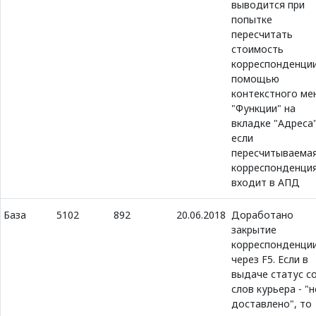
выводится при
попытке
пересчитать
стоимость
корреспонденции
помощью
контекстного ме
"Функции" на
вкладке "Адреса"
если
пересчитываема
корреспонденци
входит в АПД
База
5102
892
20.06.2018
Доработано
закрытие
корреспонденции
через F5. Если в
выдаче статус с
слов курьера - "н
доставлено", то