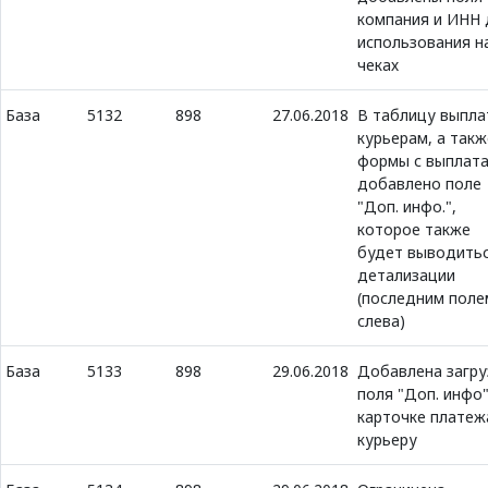
компания и ИНН 
использования н
чеках
База
5132
898
27.06.2018
В таблицу выпла
курьерам, а такж
формы с выплат
добавлено поле
"Доп. инфо.",
которое также
будет выводитьс
детализации
(последним поле
слева)
База
5133
898
29.06.2018
Добавлена загру
поля "Доп. инфо"
карточке платеж
курьеру