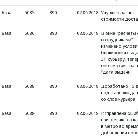
База
5085
890
07.06.2018
Улучшен расчет
стоимости доста
База
5086
890
08.06.2018
В окне "расчеты 
сотрудниками"
изменено услови
блокировки выд
ЗП курьеру, тепе
оно смотрит на 
"дата выдачи"
База
5088
890
08.06.2018
Доработано F5 
подстановки да
со слов курьера
База
5088
890
08.06.2018
Исправлена оши
при щелчке на к
в метро во врем
добавления нов