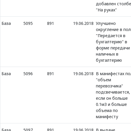
добавлен столб
"На руках"
База
5095
891
19.06.2018
Улучшено
округление в пол
"Передается в
бухгалтерию" в
форме передачи
наличных в
бухгалтерию
База
5096
891
19.06.2018
В манифестах по
"объем
перевозчика"
подсвечивается,
если он больше
0.1м3 и больше
объема по
манифесту
База
5097
891
19.06.2018
В выдаче