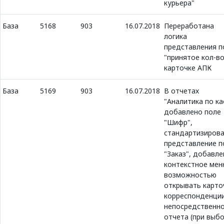
курьера"
База
5168
903
16.07.2018
Переработана
логика
представления п
"принятое кол-во
карточке АПК
База
5169
903
16.07.2018
В отчетах
"Аналитика по ка
добавлено поле
"Шифр",
стандартизиров
представление п
"Заказ", добавле
контекстное мен
возможностью
открывать карто
корреспонденци
непосредственно
отчета (при выб