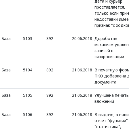
дата и курьер
проставляется,
только если при
недоставки имее
признак "c ходко
База
5103
892
20.06.2018
Доработан
механизм удален
записей в
синхронизации
База
5104
892
21.06.2018
В печатную фор
ПКО добавлена 
документа
База
5105
892
21.06.2018
Улучшена печать
вложений
База
5106
892
21.06.2018
В выдаче, в нов
отчет "функции" 
"статистика",