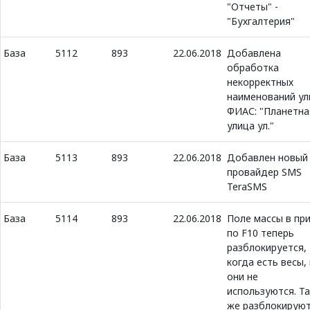
"Отчеты" -
"Бухгалтерия"
База
5112
893
22.06.2018
Добавлена
обработка
некорректных
наименований ул
ФИАС: "Планетна
улица ул."
База
5113
893
22.06.2018
Добавлен новый
провайдер SMS
TeraSMS
База
5114
893
22.06.2018
Поле массы в пр
по F10 теперь
разблокируется,
когда есть весы,
они не
используются. Та
же разблокирую