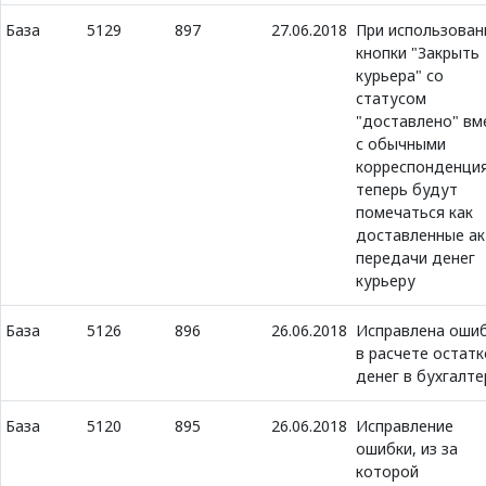
База
5129
897
27.06.2018
При использован
кнопки "Закрыть
курьера" со
статусом
"доставлено" вм
с обычными
корреспонденци
теперь будут
помечаться как
доставленные а
передачи денег
курьеру
База
5126
896
26.06.2018
Исправлена оши
в расчете остатк
денег в бухгалте
База
5120
895
26.06.2018
Исправление
ошибки, из за
которой