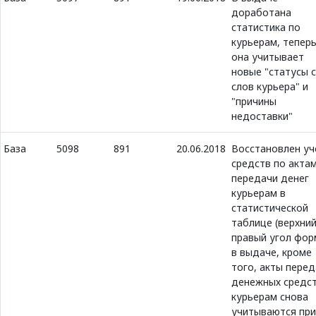
доработана
статистика по
курьерам, тепер
она учитывает
новые "статусы 
слов курьера" и
"причины
недоставки"
База
5098
891
20.06.2018
Восстановлен уч
средств по акта
передачи денег
курьерам в
статистической
таблице (верхни
правый угол фор
в выдаче, кроме
того, акты пере
денежных средс
курьерам снова
учитываются при