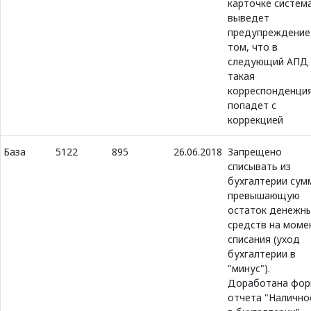
карточке систем
выведет
предупреждение
том, что в
следующий АПД
такая
корреспонденци
попадет с
коррекцией
База
5122
895
26.06.2018
Запрещено
списывать из
бухгалтерии сум
превышающую
остаток денежн
средств на моме
списания (уход
бухгалтерии в
"минус").
Доработана фор
отчета "Налично