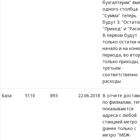
бухгалтерии" вм
одного столбца
"Сумма" теперь
будут 3: "Остато
"Приход" и "Расх
В первом будут
только остатки 
начало и на коне
периода, во вто
только приходы,
третьем -
соответственно
расходы
База
5110
893
22.06.2018
В отчете достав
по филиалам, те
показываются
адреса с любой
станцией метро
(ранее только c
метро "МЕЖ-