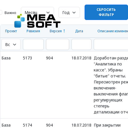
СБРОСИТЬ
Важно
ФИЛЬТР
Проект
Ревизия
Версия
Дата
Описание измене
База
5173
904
18.07.2018
Доработан разд
"Аналитика по
кассе". Убраны
"битые" отчеты.
Пересмотрен ре
включения-
выключения флаг
регулирующих
степерь
детализации отч
База
5174
904
18.07.2018
При закрытии