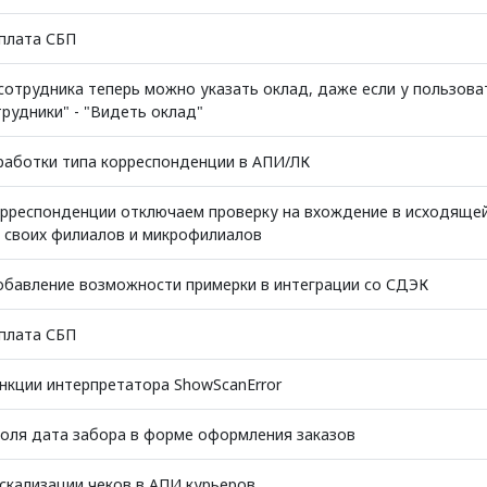
плата СБП
сотрудника теперь можно указать оклад, даже если у пользова
трудники" - "Видеть оклад"
работки типа корреспонденции в АПИ/ЛК
орреспонденции отключаем проверку на вхождение в исходяще
 своих филиалов и микрофилиалов
обавление возможности примерки в интеграции со СДЭК
плата СБП
нкции интерпретатора ShowScanError
оля дата забора в форме оформления заказов
кализации чеков в АПИ курьеров