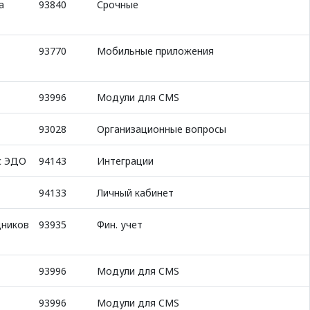
а
93840
Срочные
93770
Мобильные приложения
93996
Модули для CMS
93028
Организационные вопросы
с ЭДО
94143
Интеграции
94133
Личный кабинет
дников
93935
Фин. учет
93996
Модули для CMS
93996
Модули для CMS