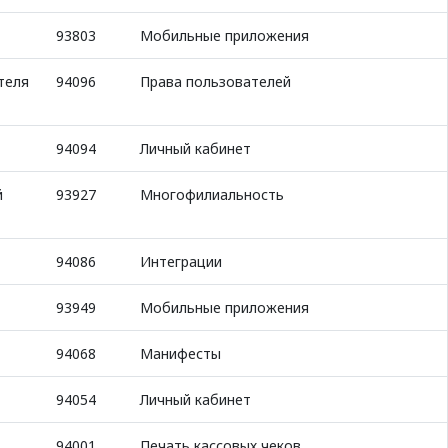
93803
Мобильные приложения
теля
94096
Права пользователей
94094
Личный кабинет
й
93927
Многофилиальность
94086
Интеграции
93949
Мобильные приложения
94068
Манифесты
94054
Личный кабинет
94001
Печать кассовых чеков