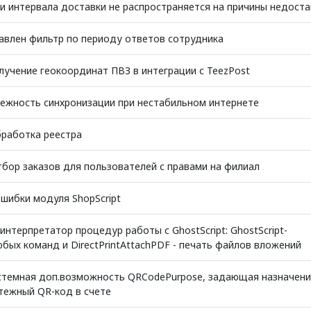
и интервала доставки не распространяется на причины недоста
авлен фильтр по периоду ответов сотрудника
учение геокоординат ПВЗ в интеграции с TeezPost
ежность синхронизации при нестабильном интернете
бработка реестра
бор заказов для пользователей с правами на филиал
шибки модуля ShopScript
интерпретатор процедур работы с GhostScript: GhostScript-
бых команд и DirectPrintAttachPDF - печать файлов вложений
стемная доп.возможность QRCodePurpose, задающая назначен
тежный QR-код в счете