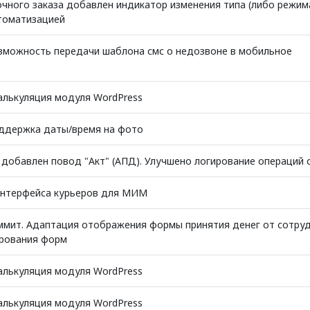
очного заказа добавлен индикатор изменения типа (либо режим
томатизацией
зможность передачи шаблона смс о недозвоне в мобильное
алькуляция модуля WordPress
ддержка даты/время на фото
добавлен повод "Акт" (АПД). Улучшено логирование операций 
интерфейса курьеров для МИМ
ммит. Адаптация отображения формы принятия денег от сотру
ирования форм
алькуляция модуля WordPress
алькуляция модуля WordPress