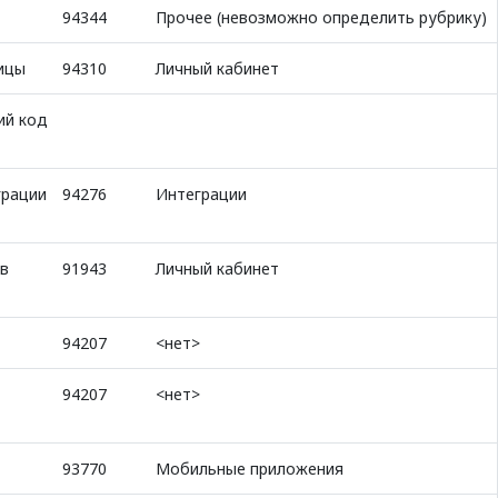
94344
Прочее (невозможно определить рубрику)
ицы
94310
Личный кабинет
ий код
грации
94276
Интеграции
 в
91943
Личный кабинет
94207
<нет>
94207
<нет>
93770
Мобильные приложения