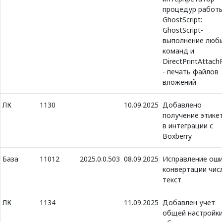
процедур работы
GhostScript:
GhostScript-
выполнение люб
команд и
DirectPrintAttac
- печать файлов
вложений
ЛК
1130
10.09.2025
Добавлено
получение этике
в интеграции с
Boxberry
База
11012
2025.0.0.503
08.09.2025
Исправление ош
конвертации чис
текст
ЛК
1134
11.09.2025
Добавлен учет
общей настройк