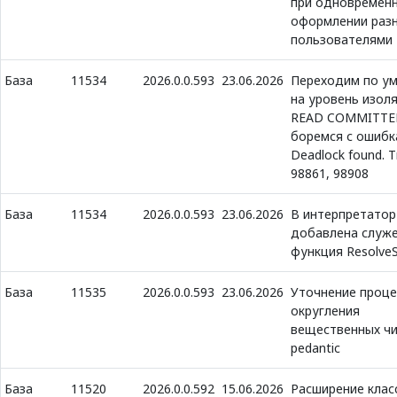
при одновремен
оформлении раз
пользователями
База
11534
2026.0.0.593
23.06.2026
Переходим по у
на уровень изол
READ COMMITTE
боремся с ошибк
Deadlock found. 
98861, 98908
База
11534
2026.0.0.593
23.06.2026
В интерпретатор
добавлена служ
функция ResolveS
База
11535
2026.0.0.593
23.06.2026
Уточнение проц
округления
вещественных чи
pedantic
База
11520
2026.0.0.592
15.06.2026
Расширение клас