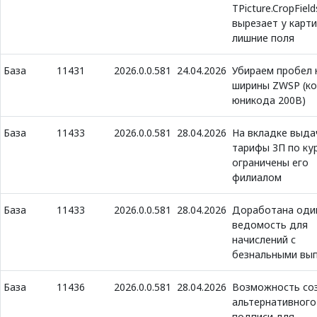
TPicture.CropField
вырезает у карт
лишние поля
База
11431
2026.0.0.581
24.04.2026
Убираем пробел 
ширины ZWSP (к
юникода 200B)
База
11433
2026.0.0.581
28.04.2026
На вкладке выда
тарифы ЗП по ку
ограничены его
филиалом
База
11433
2026.0.0.581
28.04.2026
Доработана оди
ведомость для
начислений с
безнальными вы
База
11436
2026.0.0.581
28.04.2026
Возможность со
альтернативного
подписи для