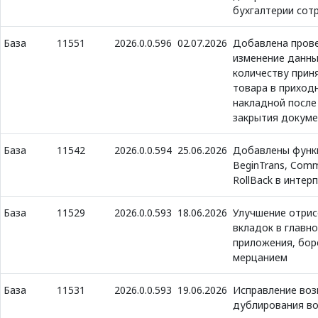
бухгалтерии сот
База
11551
2026.0.0.596
02.07.2026
Добавлена прове
изменение данны
количеству прин
товара в приход
накладной после
закрытия докуме
База
11542
2026.0.0.594
25.06.2026
Добавлены функ
BeginTrans, Comm
RollBack в интер
База
11529
2026.0.0.593
18.06.2026
Улучшение отрис
вкладок в главн
приложения, бор
мерцанием
База
11531
2026.0.0.593
19.06.2026
Исправление во
дублирования в