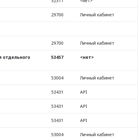
52311
<нет>
29700
Личный кабинет
29700
Личный кабинет
я отдельного
53457
<нет>
53004
Личный кабинет
53431
API
53431
API
53431
API
53004
Личный кабинет