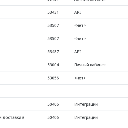
53431
API
53507
<нет>
53507
<нет>
53487
API
53004
Личный кабинет
53056
<нет>
50406
Интеграции
й доставки в
50406
Интеграции