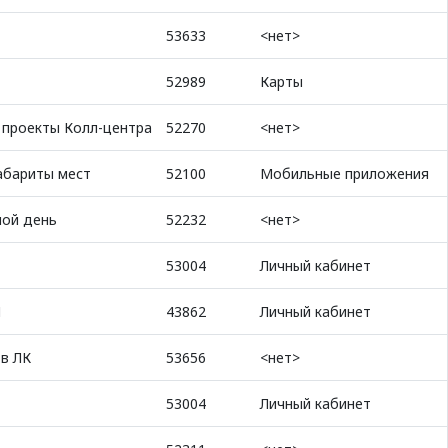
53633
<нет>
52989
Карты
 проекты Колл-центра
52270
<нет>
абариты мест
52100
Мобильные приложения
ной день
52232
<нет>
53004
Личный кабинет
И
43862
Личный кабинет
 в ЛК
53656
<нет>
53004
Личный кабинет