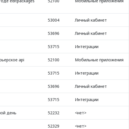
оде editpackages
52100
Мобильные приложения
53004
Личный кабинет
53696
Личный кабинет
53715
Интеграции
рьерское api
52100
Мобильные приложения
53715
Интеграции
53696
Личный кабинет
53715
Интеграции
ной день
52232
<нет>
52329
<нет>