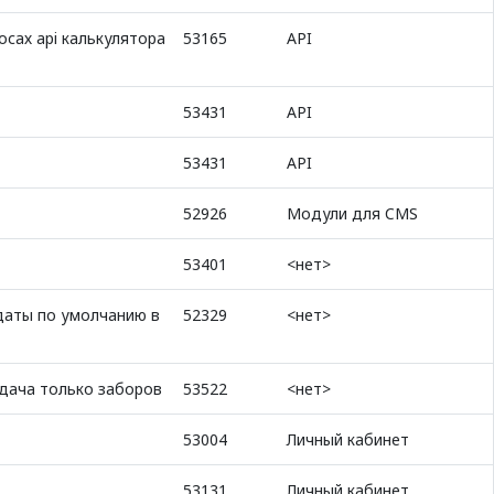
сах api калькулятора
53165
API
53431
API
53431
API
52926
Модули для CMS
53401
<нет>
даты по умолчанию в
52329
<нет>
дача только заборов
53522
<нет>
53004
Личный кабинет
53131
Личный кабинет