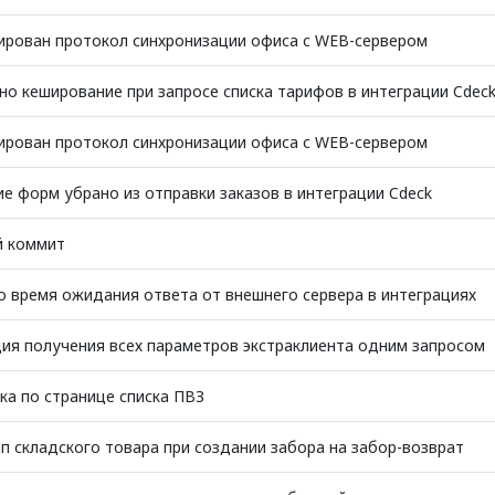
ирован протокол синхронизации офиса с WEB-сервером
о кеширование при запросе списка тарифов в интеграции Cdec
ирован протокол синхронизации офиса с WEB-сервером
е форм убрано из отправки заказов в интеграции Cdeck
й коммит
 время ожидания ответа от внешнего сервера в интеграциях
ия получения всех параметров экстраклиента одним запросом
а по странице списка ПВЗ
п складского товара при создании забора на забор-возврат