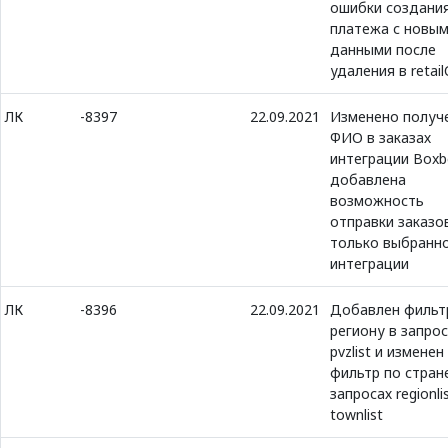
ошибки создани
платежа с новы
данными после
удаления в retai
ЛК
-8397
22.09.2021
Изменено получ
ФИО в заказах
интеграции Boxbe
добавлена
возможность
отправки заказо
только выбранн
интеграции
ЛК
-8396
22.09.2021
Добавлен фильт
региону в запрос
pvzlist и изменен
фильтр по стран
запросах regionli
townlist