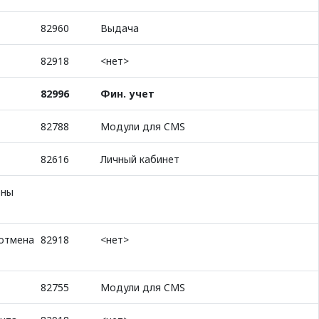
82960
Выдача
82918
<нет>
82996
Фин. учет
82788
Модули для CMS
82616
Личный кабинет
оны
 отмена
82918
<нет>
82755
Модули для CMS