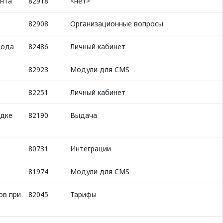
ента
82918
<нет>
82908
Организационные вопросы
рода
82486
Личный кабинет
82923
Модули для CMS
82251
Личный кабинет
адке
82190
Выдача
80731
Интеграции
81974
Модули для CMS
ов при
82045
Тарифы