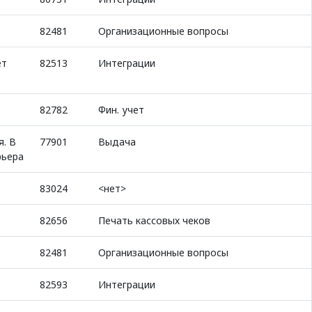
82481
Организационные вопросы
ет
82513
Интеграции
82782
Фин. учет
. В
77901
Выдача
рьера
83024
<нет>
82656
Печать кассовых чеков
82481
Организационные вопросы
82593
Интеграции