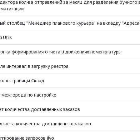
дактора кол-ва отправлений за месяц для разделения ручного 
оматизации
ый столбец "Менеджер планового курьера" на вкладку "Адреса
 Utils
нопка формирования отчета в движениях номенклатуры
е интервал в загрузку реестра
ролл страницы Склад
в межгорода по настройке
ет количества доставленных заказов
дсчета количества доставленных заказов
гирование запросов Jivo