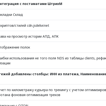
нтеграция с постаматами ШтрихМ
вкладки Склад
риптов/стилей cdn.jsdelivr.net
ава на просмотр истории АПД, АПК
тображение полок
ибки использования не того поля NDS из таблицы clients, рефа
изации
тежей добавлены столбцы: ИНН из платежа, Наименование
чет по километражу курьера по трекингу с учетом оптимизиро
ботана фоновая оптимизация треков
теграция с OZON