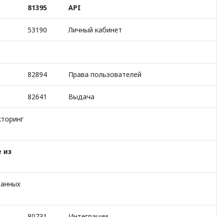
81395
API
53190
Личный кабинет
82894
Права пользователей
82641
Выдача
кторинг
 из
ванных
80731
Интеграции