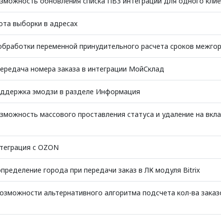
зможность обновления списка ПВЗ интеграций для одного кли
ота выборки в адресах
обработки переменной принудительного расчета сроков межго
ередача номера заказа в интеграции МойСклад
ддержка эмодзи в разделе Информация
зможность массового проставления статуса и удаление на вкл
теграция с OZON
ределение города при передачи заказ в ЛК модуля Bitrix
озможности альтернативного алгоритма подсчета кол-ва заказ