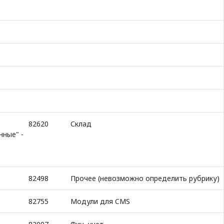
82620
Склад
нные" -
82498
Прочее (невозможно определить рубрику)
82755
Модули для CMS