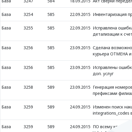
База
3247
584
18.09.2015
Акт сверки передел
База
3254
585
22.09.2015
Инвентаризация п
База
3255
585
22.09.2015
Исправлена ошибк
детализации к сче
База
3256
585
23.09.2015
Сделана возможно
курьера ОТМЕНА и
База
3256
585
23.09.2015
Исправлены ошибк
доп. услуг
База
3258
589
23.09.2015
Генерация номеров
префиксами филиа
База
3259
589
24.09.2015
Изменен поиск нак
integrations_codes
База
3259
589
24.09.2015
ПО всему коду зам