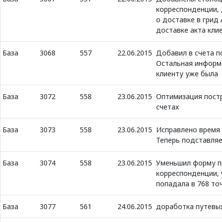
корреспонденции, 
о доставке в грид
доставке акта кли
База
3068
557
22.06.2015
Добавил в счета по
Остальная информ
клиенту уже была
База
3072
558
23.06.2015
Оптимизация пост
счетах
База
3073
558
23.06.2015
Исправлено время 
Теперь подставляе
База
3074
558
23.06.2015
Уменьшил форму п
корреспонденции, 
попадала в 768 то
База
3077
561
24.06.2015
доработка путевы