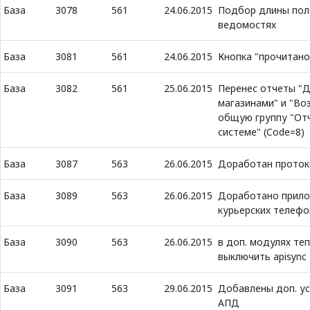
База
3078
561
24.06.2015
Подбор длины поля
ведомостях
База
3081
561
24.06.2015
Кнопка "прочитано
База
3082
561
25.06.2015
Перенес отчеты "Д
магазинами" и "Во
общую группу "От
системе" (Code=8)
База
3087
563
26.06.2015
Доработан прото
База
3089
563
26.06.2015
Доработано прило
курьерских телеф
База
3090
563
26.06.2015
в доп. модулях те
выключить apisync
База
3091
563
29.06.2015
Добавлены доп. ус
АПД