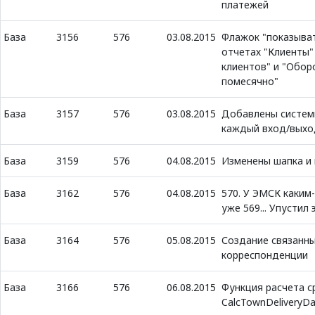
платежей
База
3156
576
03.08.2015
Флажок "показыват
отчетах "Клиенты"
клиентов" и "Обор
помесячно"
База
3157
576
03.08.2015
Добавлены систем
каждый вход/выхо
База
3159
576
04.08.2015
Изменены шапка и 
База
3162
576
04.08.2015
570. У ЭМСК каким
уже 569... Упустил
База
3164
576
05.08.2015
Создание связанны
корреспонденции
База
3166
576
06.08.2015
Функция расчета с
CalcTownDeliveryD