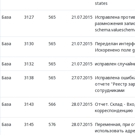
states
База
3127
565
21.07.2015
Исправлена проти
размножения запис
schema.valueschem
База
3130
565
21.07.2015
Переделан интерф
Искоренено поле 
База
3132
565
21.07.2015
исправлен случайн
База
3138
565
27.07.2015
Исправлена ошибка
отчете "Реестр зар
сотрудниками
База
3143
566
28.07.2015
Отчет. Склад - Вхо
корреспонденцию
База
3145
576
28.07.2015
Переменная, при от
использовать адре