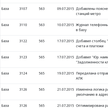
База
3107
563
09.07.2015
Добавлены поясне
станций метро
База
3110
563
10.07.2015
Журнал телефонных
в базу
База
3122
565
17.07.2015
Добавил столбец "
счета и платежи
База
3123
565
17.07.2015
Добавил "Юр. наим
"Задолженности к
База
3124
565
19.07.2015
Переделана отправ
АПК
База
3126
565
21.07.2015
Изменена логика р
умолчанию в адре
База
3126
565
21.07.2015
Оптимизирована р