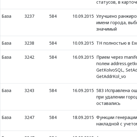
статусов, в карто
База
3237
584
10.09.2015
Улучшено ранжиров
имени города, вы
значимый
База
3238
584
10.09.2015
ТН полностью в Ex
База
3242
584
16.09.2015
Прием через manife
полем address.getk
GetKolvoSQL, SetAd
GetAddrKol_vo
База
3243
584
16.09.2015
583 Исправлена ош
при удалении гор
оставались
База
3247
584
18.09.2015
Функции генерации
накладной с учет