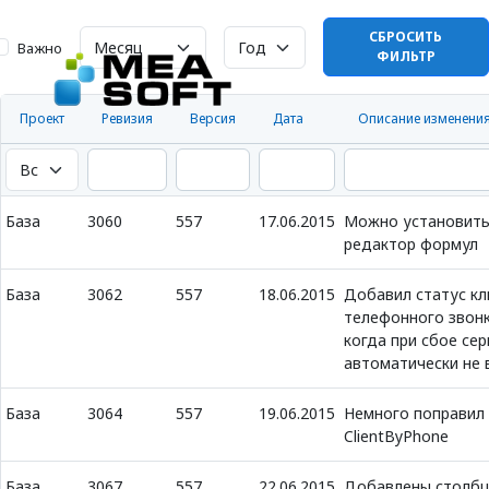
СБРОСИТЬ
Важно
ФИЛЬТР
Проект
Ревизия
Версия
Дата
Описание изменени
База
3060
557
17.06.2015
Можно установить 
редактор формул
База
3062
557
18.06.2015
Добавил статус кл
телефонного звонк
когда при сбое се
автоматически не 
База
3064
557
19.06.2015
Немного поправил
ClientByPhone
База
3067
557
22.06.2015
Добавлены столбц