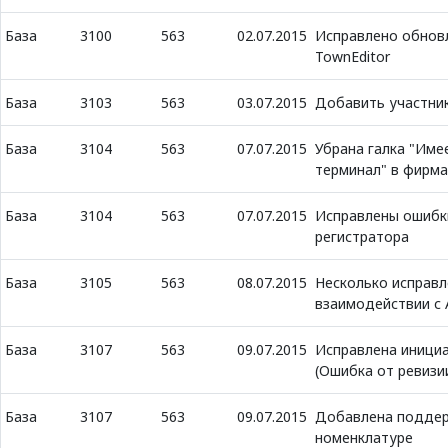
База
3100
563
02.07.2015
Исправлено обнов
TownEditor
База
3103
563
03.07.2015
Добавить участник
База
3104
563
07.07.2015
Убрана галка "Име
терминал" в фирма
База
3104
563
07.07.2015
Исправлены ошибк
регистратора
База
3105
563
08.07.2015
Несколько исправл
взаимодействии с 
База
3107
563
09.07.2015
Исправлена инициа
(Ошибка от ревизи
База
3107
563
09.07.2015
Добавлена поддер
номенклатуре