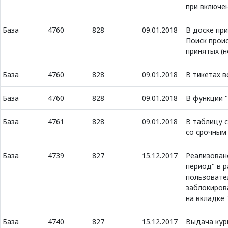
при включе
База
4760
828
09.01.2018
В доске пр
Поиск прои
принятых (
База
4760
828
09.01.2018
В тикетах в
База
4760
828
09.01.2018
В функции 
База
4761
828
09.01.2018
В таблицу с
со срочным 
База
4739
827
15.12.2017
Реализован
период" в 
пользовате
заблокиров
на вкладке 
База
4740
827
15.12.2017
Выдача кур