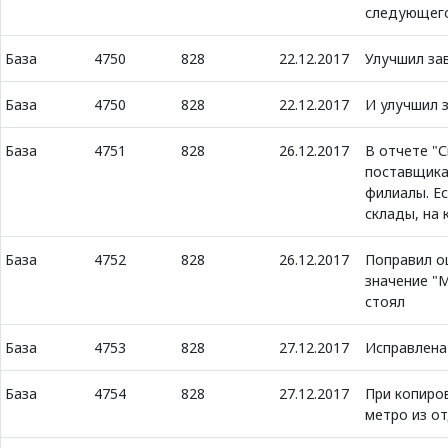
следующего
База
4750
828
22.12.2017
Улучшил за
База
4750
828
22.12.2017
И улучшил 
База
4751
828
26.12.2017
В отчете "С
поставщика
филиалы. Ес
склады, на
База
4752
828
26.12.2017
Поправил о
значение "М
стоял
База
4753
828
27.12.2017
Исправлена
База
4754
828
27.12.2017
При копиро
метро из о