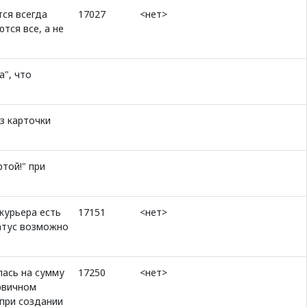
тся всегда
17027
<нет>
тся все, а не
а", что
з карточки
той!" при
курьера есть
17151
<нет>
татус возможно
лась на сумму
17250
<нет>
рвичном
 при создании