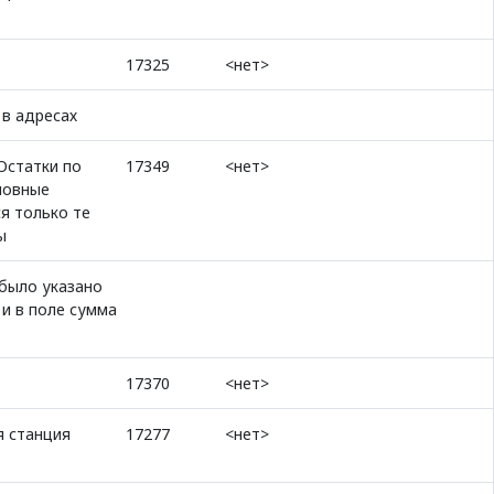
17325
<нет>
 в адресах
"Остатки по
17349
<нет>
новные
я только те
ы
 было указано
 и в поле сумма
17370
<нет>
я станция
17277
<нет>