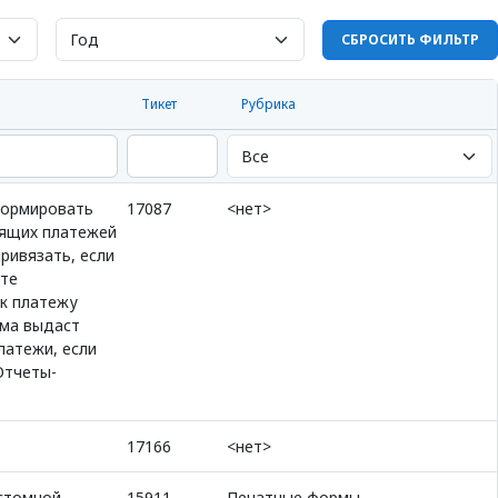
СБРОСИТЬ ФИЛЬТР
Тикет
Рубрика
формировать
17087
<нет>
одящих платежей
ривязать, если
кте
 к платежу
ема выдаст
латежи, если
Отчеты-
17166
<нет>
астомной
15911
Печатные формы