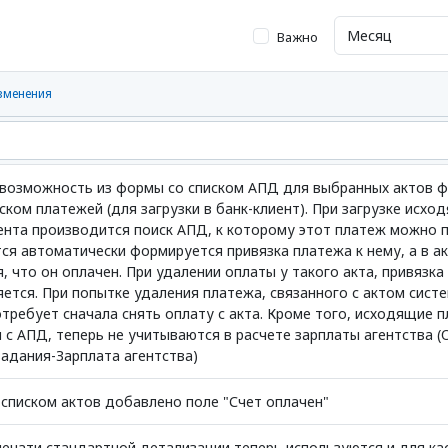
Важно
зменения
возможность из формы со списком АПД для выбранных актов 
ском платежей (для загрузки в банк-клиент). При загрузке исх
иента производится поиск АПД, к которому этот платеж можно п
ся автоматически формируется привязка платежа к нему, а в а
, что он оплачен. При удалении оплаты у такого акта, привязка
ется. При попытке удаления платежа, связанного с актом сист
требует сначала снять оплату с акта. Кроме того, исходящие п
 с АПД, теперь не учитываются в расчете зарплаты агентства (
адания-Зарплата агентства)
 списком актов добавлено поле "Счет оплачен"
печати стандартной детализации теперь используются и для к