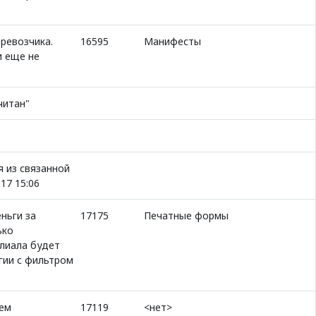
ревозчика.
16595
Манифесты
и еще не
читан"
я из связанной
17 15:06
ньги за
17175
Печатные формы
ько
лиала будет
гии с фильтром
ием
17119
<нет>