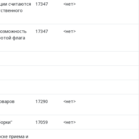
нции считаются
17347
<нет>
тственного
 возможность
17347
<нет>
ботой флага
товаров
17290
<нет>
борки"
17059
<нет>
оске приема и