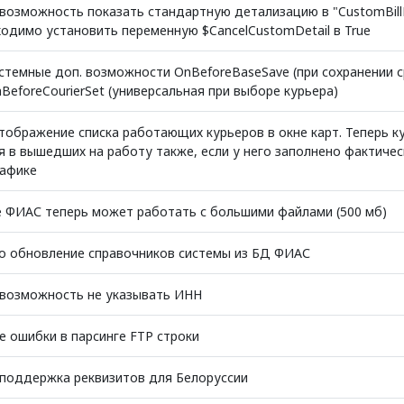
возможность показать стандартную детализацию в "CustomBillD
ходимо установить переменную $CancelCustomDetail в True
стемные доп. возможности OnBeforeBaseSave (при сохранении 
nBeforeCourierSet (универсальная при выборе курьера)
тображение списка работающих курьеров в окне карт. Теперь к
я в вышедших на работу также, если у него заполнено фактиче
рафике
 ФИАС теперь может работать с большими файлами (500 мб)
о обновление справочников системы из БД ФИАС
возможность не указывать ИНН
е ошибки в парсинге FTP строки
поддержка реквизитов для Белоруссии