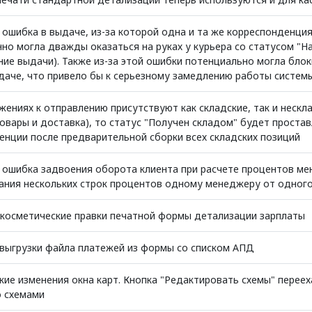
 ошибка в выдаче, из-за которой одна и та же корреспонденци
о могла дважды оказаться на руках у курьера со статусом "На
ние выдачи). Также из-за этой ошибки потенциально могла бло
даче, что привело бы к серьезному замедлению работы систем
жениях к отправлению присутствуют как складские, так и нескл
овары и доставка), то статус "Получен складом" будет проста
енции после предварительной сборки всех складских позиций
 ошибка задвоения оборота клиента при расчете процентов ме
зания нескольких строк процентов одному менеджеру от одного
косметические правки печатной формы детализации зарплаты
выгрузки файла платежей из формы со списком АПД
кие изменения окна карт. Кнопка "Редактировать схемы" переех
о схемами