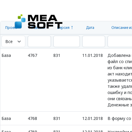
Проект
Ревизия
Версия
Дата
Описание и
База
4767
831
11.01.2018
Добавлена 
файл со спи
из банк-кл
акт находит
указывается
также удаля
ошибку и по
они связаны
Денежные з
База
4768
831
12.01.2018
В форму со
База
4769
831
12.01.2018
Настройки 