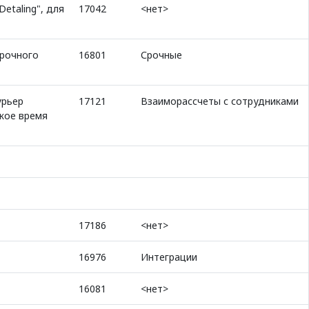
etaling", для
17042
<нет>
срочного
16801
Срочные
урьер
17121
Взаиморассчеты с сотрудниками
ское время
17186
<нет>
16976
Интеграции
16081
<нет>