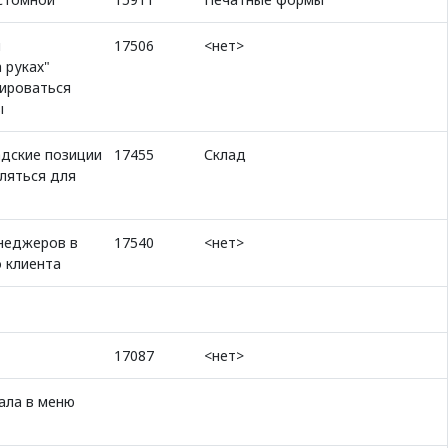
я
17506
<нет>
 руках"
кироваться
ы
адские позиции
17455
Склад
вляться для
неджеров в
17540
<нет>
 клиента
17087
<нет>
ала в меню