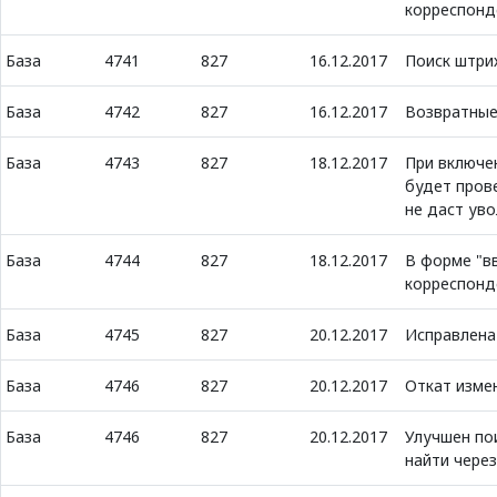
корреспонд
База
4741
827
16.12.2017
Поиск штри
База
4742
827
16.12.2017
Возвратные
База
4743
827
18.12.2017
При включе
будет прове
не даст ув
База
4744
827
18.12.2017
В форме "в
корреспонд
База
4745
827
20.12.2017
Исправлена
База
4746
827
20.12.2017
Откат измен
База
4746
827
20.12.2017
Улучшен пои
найти чере