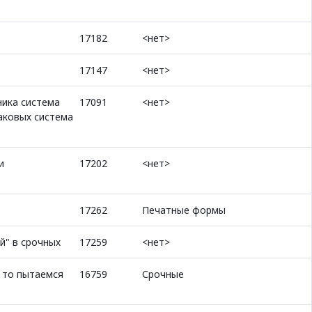
17182
<нет>
17147
<нет>
ника система
17091
<нет>
таковых система
и
17202
<нет>
17262
Печатные формы
й" в срочных
17259
<нет>
, то пытаемся
16759
Срочные