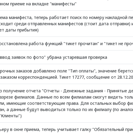
нном приеме на вкладке "манифесты"
иема манифеста, теперь работает поиск по номеру накладной пе
сходит среди отправленных манифестов (стоит дата отправки) 
нет даты прибытия)
осстановлена работа функций "тикет прочитан" и "тикет не про
"ввод заявок по фото" убрана устаревшая проверка
рочных заказов добавлено поле "Тип оплаты", значение беретс
заказом корреспонденцией. Тикет 17277, сообщение от 28.12.20
о получение отчета "Отчеты - Денежные задания - Принятые де
разрезе филиалов. Данные по всем филиалам смогут видеть тол
ли, имеющие соответствующие права. Для остальных выбор фи
ан, а данные будут выводиться только по их филиалу (по анало
"Клиенты")
ьеру в окне приема, теперь учитывает галку "Обязательный пр