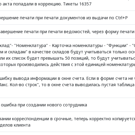
 акта попадали в коррекцию. Тикеты 16357
вершение печати при печати документов из выдачи по Ctrl+P
завершение печати при печати ведомостей, через форму печати
клад"- "Номенклатура" - Карточка номенклатуры - "Функции" - 
м и складам" в качестве складов будут учитываться только ос
ли их список будет превышать 50 позиций, то будут учитыватьс
 которых производились действия с этой единицей номенклатур
шибку вывода информации в окне счета. Если в форме счета не
акс. Кол-во строк", то в окне счета выводилась пустая таблица
 ошибка при создании нового сотрудника
вании корреспонденции в срочные, теперь корректно копируетс
тделов клиента