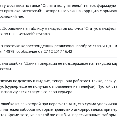
лату доставки по галке "Оплата получателем" теперь формирую
з признака "Агентский". Возвратные чеки на корр-цию формирую
последний чек
3. Добавление в таблицу манифестов колонки "Статус манифест
я по UDF GetManifestStatus
 в карточки корреспонденции реализован проброс ставки НДС и
т 14879, сообщение от 27.12.2017 16:42
брана ошибка "Данная операция не поддерживается текущей кар
 схемы
леную подсветку в выдаче, теперь она работает также, если у 
ус (курьер еще не получил отправление на телефон). Пустой с
 используются статусы со слов курьера
 ошибка из-за которой при пересчете АПД его сумма увеличива
 платежей заборов (которые правильно игнорировались при пе
та). Кроме того, из-за этой же ошибки "пересчитанные" заборы