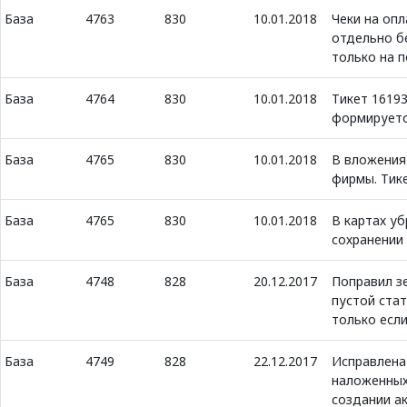
База
4763
830
10.01.2018
Чеки на оп
отдельно бе
только на 
База
4764
830
10.01.2018
Тикет 1619
формируетс
База
4765
830
10.01.2018
В вложения
фирмы. Тике
База
4765
830
10.01.2018
В картах у
сохранении
База
4748
828
20.12.2017
Поправил зе
пустой стат
только если
База
4749
828
22.12.2017
Исправлена
наложенных
создании ак