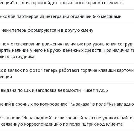
енции", выдача произойдет только после приема всех мест
х-кодов партнеров из интеграций ограничен 6-ю месяцами
 чеки теперь формируются и в другую смену
нном отслеживании движения наличных при увольнении сотруд
рять наличие у него на руках денежных средств. При наличии 
олить сотрудника
вод заявок по фото" теперь работают горячие клавиши карточк
енции
 выдача по ШК и заголовка ведомости. Тикет 17255
ений в срочных по копированию "№ заказа" в поле "№ накладно
ск в поле "№ накладной", если срочный заказ не удалось найти
з связанную корреспонденцию по полю "штрих-код клиента"