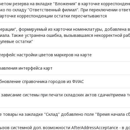
учетом резерва на вкладке "Вложения" в карточке корреспонде
ько по складу "Ответственный филиал". При переключении отве
карточке корреспонденции остатки пересчитываются
перации", формируемый из карточки номенклатуры, добавлена
иала. Также устранена ошибка, вызывавшаяся некорректной ра
нулевые остатки"
терфейс настройки цветов маркеров на карте
равления интерфейса карт
бновление справочника городов из ФИАС
 зависание системы при печати складских актов сдачи/приема 
е товары на закладке "Склад" добавлено поле "Время начала с
зов системной доп. возможности AfterAddressAcceptance - в д