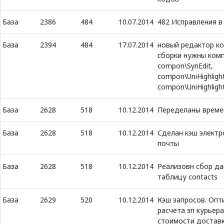
База
2386
484
10.07.2014
482 Исправления в
База
2394
484
17.07.2014
новый редактор ко
сборки нужны ком
сompon\SynEdit,
compon\UniHighlight
compon\UniHighligh
База
2628
518
10.12.2014
Переделаны време
База
2628
518
10.12.2014
Сделан кэш электр
почты
База
2628
518
10.12.2014
Реализовн сбор да
таблицу contacts
База
2629
520
10.12.2014
Кэш запросов. Опт
расчета зп курьера
стоимости достав