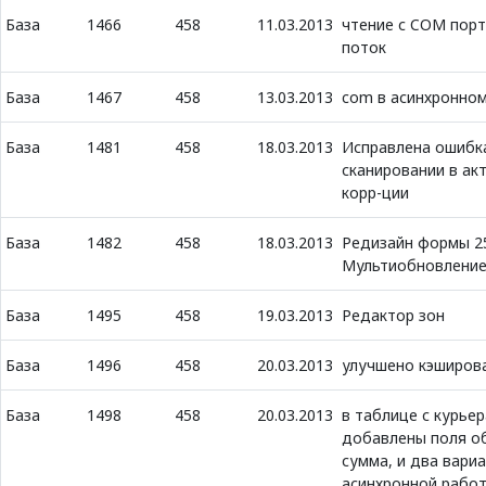
База
1466
458
11.03.2013
чтение с COM порт
поток
База
1467
458
13.03.2013
com в асинхронно
База
1481
458
18.03.2013
Исправлена ошибк
сканировании в ак
корр-ции
База
1482
458
18.03.2013
Редизайн формы 25 
Мультиобновление
База
1495
458
19.03.2013
Редактор зон
База
1496
458
20.03.2013
улучшено кэширов
База
1498
458
20.03.2013
в таблице с курье
добавлены поля о
сумма, и два вари
асинхронной работ