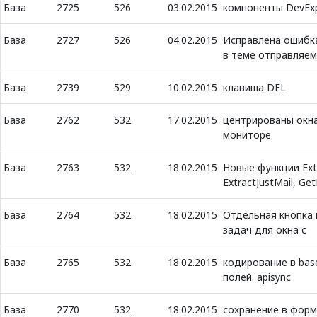
База
2725
526
03.02.2015
компоненты DevEx
База
2727
526
04.02.2015
Исправлена ошибк
в теме отправляем
База
2739
529
10.02.2015
клавиша DEL
База
2762
532
17.02.2015
центрированы окна
мониторе
База
2763
532
18.02.2015
Новые функции Extr
ExtractJustMail, Ge
База
2764
532
18.02.2015
Отдельная кнопка 
задач для окна с
База
2765
532
18.02.2015
кодирование в bas
полей. apisync
База
2770
532
18.02.2015
сохранение в форм