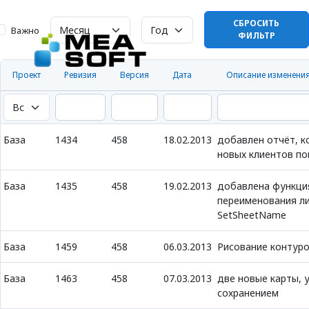
СБРОСИТЬ
Важно
ФИЛЬТР
Проект
Ревизия
Версия
Дата
Описание изменени
База
1434
458
18.02.2013
добавлен отчёт, к
новых клиентов п
База
1435
458
19.02.2013
добавлена функци
переименования ли
SetSheetName
База
1459
458
06.03.2013
Рисование контуро
База
1463
458
07.03.2013
две новые карты, у
сохранением