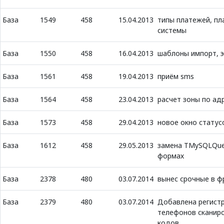
База
1549
458
15.04.2013
типы платежей, п
системы
База
1550
458
16.04.2013
шаблоны импорт, 
База
1561
458
19.04.2013
приём sms
База
1564
458
23.04.2013
расчет зоны по ад
База
1573
458
29.04.2013
новое окно статус
База
1612
458
29.05.2013
замена TMySQLQue
формах
База
2378
480
03.07.2014
вынес срочные в ф
База
2379
480
03.07.2014
Добавлена регист
телефонов сканиро
кодов