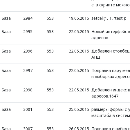
е. в скрипте можно
База
2984
553
19.05.2015
setcell(1, 1, 'test');
База
2995
553
22.05.2015
Новый интерфейс 
адресов
База
2996
553
22.05.2015
Добавлен столбец 
АПД
База
2997
553
22.05.2015
Поправил пару мел
в выборках адресо
База
2998
553
22.05.2015
Добавлен индекс в
адресов.1647
База
3001
553
25.05.2015
размеры формы с 
масштаба в систе
База
3007
553
26.05.2015
Поправил ошибку 