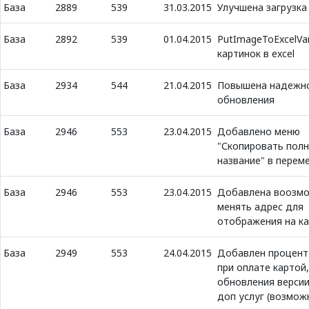
База
2889
539
31.03.2015
Улучшена загрузка
База
2892
539
01.04.2015
PutImageToExcelVar
картинок в excel
База
2934
544
21.04.2015
Повышена надежн
обновления
База
2946
553
23.04.2015
Добавлено меню
"Скопировать пол
название" в перем
База
2946
553
23.04.2015
Добавлена воозм
менять адрес для
отображения на к
База
2949
553
24.04.2015
Добавлен процент
при оплате картой,
обновления версии
доп услуг (возмож