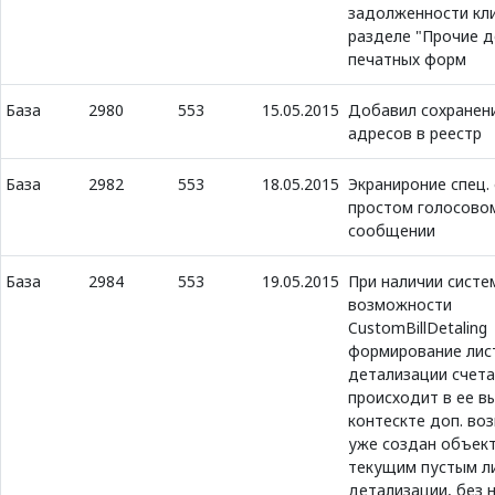
задолженности кл
разделе "Прочие 
печатных форм
База
2980
553
15.05.2015
Добавил сохранен
адресов в реестр
База
2982
553
18.05.2015
Экранироние спец.
простом голосово
сообщении
База
2984
553
19.05.2015
При наличии систе
возможности
CustomBillDetaling
формирование лис
детализации счета
происходит в ее в
контескте доп. во
уже создан объект 
текущим пустым л
детализации, без н