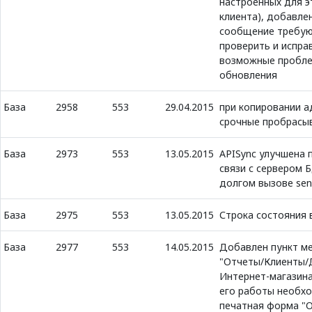
настроенных для э
клиента), добавле
сообщение требу
проверить и испра
возможные пробле
обновления
База
2958
553
29.04.2015
при копировании а
срочные пробрасыв
База
2973
553
13.05.2015
APISync улучшена
связи с сервером 
долгом вызове se
База
2975
553
13.05.2015
Строка состояния 
База
2977
553
14.05.2015
Добавлен пункт м
"Отчеты/Клиенты/
Интернет-магазина
его работы необх
печатная форма "