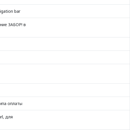
gation bar
ние ЗАБОР! в
типа оплаты
l, для