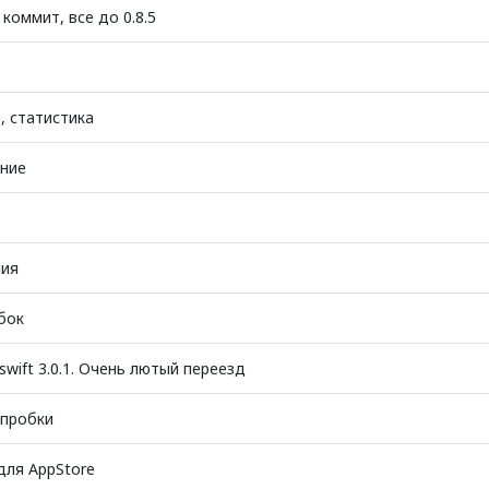
коммит, все до 0.8.5
р, статистика
ание
ния
бок
swift 3.0.1. Очень лютый переезд
пробки
для AppStore