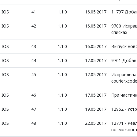
IOS
41
1.1.0
16.05.2017
11797 Добав
IOS
42
1.1.0
16.05.2017
9700 Исправ
списках
IOS
43
1.1.0
16.05.2017
Выпуск нов
IOS
44
1.1.0
17.05.2017
9701 Добав
IOS
45
1.1.0
17.05.2017
Исправлена
courier.xcod
IOS
46
1.1.0
17.05.2017
При частич
IOS
47
1.1.0
19.05.2017
12952 - Уст
IOS
48
1.1.0
22.05.2017
12771 - Реа
возможност