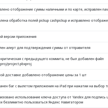
лено отображение суммы наличными и по карте, исправлен navi
лена обработка полей pickup cashpickup и исправлено отображе
ой версии приложения
лен алерт для подтверждения суммы от отправителя
 критическая с предыдущего коммита, не был добавлен файл
eproj/project.pbxproj
ной доставке добавлено отображение цены за 1 шт
ранен баг с вылетом приложения на iPad при нажатии на выбор 
лизовано использование ключа доступа от Yandex для подпись ur
и безлимитно пользоваться Яндекс Навигатором