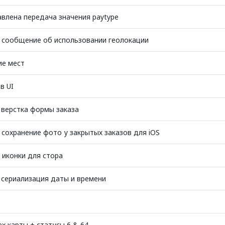
влена передача значения paytype
 сообщение об использовании геолокации
е мест
в UI
 верстка формы заказа
сохранение фото у закрытых заказов для iOS
 иконки для стора
 сериализация даты и времени
x карты + статусы 6 & 64