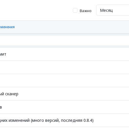
Важно
зменения
мит
ый сканер
в
них изменений (много версий, последняя 0.8.4)